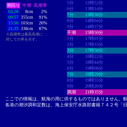
5分
12時52分
潮回り
中潮
高潮率
6分
13時14分
03:28
8cm
2%
7分
13時38分
09:57
355cm
91%
8分
14時04分
15:50
103cm
26%
9分
14時37分
21:35
338cm
87%
干潮
15時50分
※高潮率は最高高潮に
1分
17時01分
対しての率を示す。
2分
17時33分
3分
17時58分
4分
18時22分
5分
18時44分
6分
19時06分
7分
19時29分
8分
19時55分
9分
20時26分
満潮
21時35分
ここでの情報は、航海の用に供するものではありません。
各港の潮汐調和定数は、海上保安庁水路部書籍７４２号「