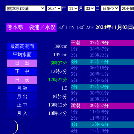
年
月
日
熊本県：袋浦／水俣
2024年11月03日
32ﾟ11'N 130ﾟ22'E
・・・・
・・・・・・・・
・
・・・・・・
・・・・・・
干潮
03時28分
最高高潮面
390cm
1分
04時47分
平均水面
195 cm
2分
05時22分
3分
05時51分
日 出
6時37分
4分
06時16分
正 中
12時2分
5分
06時41分
日 没
17時27分
6分
07時06分
7分
07時32分
月 齢
1.5
8分
08時01分
月 出
8時5分
9分
08時36分
正 中
13時12分
満潮
09時57分
1分
11時08分
月 入
18時14分
2分
11時40分
3分
12時06分
4分
12時29分