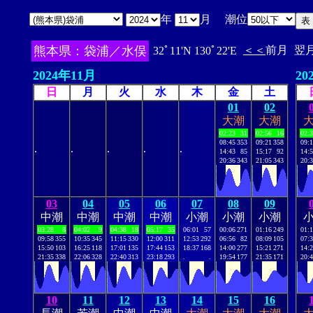
年
月 潮位
熊本県：袋浦／水俣
＜＜
前月
翌
32ﾟ11'N 130ﾟ22'E
2024年11月
20
日
月
火
水
木
金
土
01
02
大潮
大潮
02:23
31
02:56
16
02:
08:45
353
09:21
358
09:
.
.
.
.
.
14:43
85
15:17
92
14:
20:36
343
21:05
343
20:
03
04
05
06
07
08
09
中潮
中潮
中潮
中潮
小潮
小潮
小潮
03:28
8
04:02
9
04:38
18
05:17
35
06:01
57
00:06
271
01:16
249
01:
09:58
355
10:35
345
11:15
330
12:00
311
12:53
292
06:56
82
08:09
105
07:
15:50
103
16:25
118
17:01
135
17:44
153
18:37
168
14:00
277
15:21
271
14:
21:35
338
22:06
328
22:40
313
23:18
293
.
.
19:54
177
21:35
171
20:
10
11
12
13
14
15
16