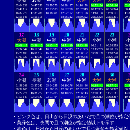
長潮
若潮
中潮
中潮
大潮
大潮
大潮
03:04
239
04:47
250
05:59
273
00:38
87
01:16
58
01:52
34
02:26
16
02:
09:40
117
11:01
116
12:03
109
06:52
298
07:37
319
08:17
335
08:56
344
08:
16:37
276
17:34
288
18:18
301
12:52
102
13:34
98
14:13
98
14:49
101
14:
22:59
148
23:55
118
.
.
18:56
312
19:30
322
20:02
328
20:35
331
20:
17
18
19
20
21
22
23
大潮
中潮
中潮
中潮
中潮
小潮
小潮
03:01
5
03:36
2
04:13
7
04:51
19
05:33
38
06:21
61
00:38
259
00:
09:34
347
10:12
342
10:52
333
11:34
319
12:21
303
13:15
289
07:20
85
06:
15:24
108
16:01
117
16:38
129
17:20
140
18:08
152
19:09
159
14:18
278
13:
21:07
330
21:40
323
22:16
312
22:54
297
23:40
278
.
.
20:26
158
19:
24
25
26
27
28
29
30
小潮
長潮
若潮
中潮
中潮
大潮
大潮
01:59
243
03:37
242
05:04
255
06:10
276
00:38
66
01:18
41
01:57
21
01:
08:32
105
09:53
116
11:06
119
12:06
117
07:03
297
07:48
315
08:30
327
08:
15:27
274
16:31
277
17:25
285
18:10
295
12:56
113
13:40
111
14:21
111
14:
21:50
145
22:59
122
23:53
94
.
.
18:50
304
19:28
312
20:03
317
19:
・ピンク色は、日出から日没のあいだで且つ潮位が指定
・黄緑色は、夜間で且つ潮位が指定値以下を示す
・赤色は、日出から日没のあいだで且つ潮位が指定値以