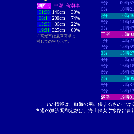
5分
09時5
潮回り
中潮
高潮率
6分
10時2
01:00
146cm
38%
7分
10時4
06:44
288cm
74%
8分
11時1
13:03
86cm
22%
9分
11時4
19:31
325cm
83%
干潮
13時0
※高潮率は最高高潮に
1分
14時2
対しての率を示す。
2分
14時5
3分
15時2
4分
15時5
5分
16時1
6分
16時4
7分
17時0
8分
17時3
9分
18時1
満潮
19時3
ここでの情報は、航海の用に供するものでは
各港の潮汐調和定数は、海上保安庁水路部書