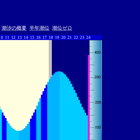
潮汐の概要
半年潮位
潮位ゼロ
10
11
12
13
14
15
16
17
18
19
20
21
22
23
24