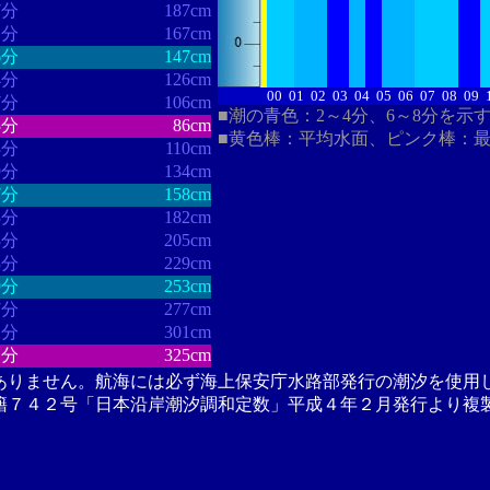
7分
187cm
1分
167cm
6分
147cm
4分
126cm
00
01
02
03
04
05
06
07
08
09
7分
106cm
■潮の青色：2～4分、6～8分を示
3分
86cm
■黄色棒：平均水面、ピンク棒：
3分
110cm
9分
134cm
7分
158cm
3分
182cm
8分
205cm
3分
229cm
9分
253cm
7分
277cm
2分
301cm
1分
325cm
ありません。航海には必ず海上保安庁水路部発行の潮汐を使用
籍７４２号「日本沿岸潮汐調和定数」平成４年２月発行より複