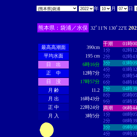
年
月
日
熊本県：袋浦／水俣
20
32ﾟ11'N 130ﾟ22'E
・・・・
・・
・・・・・・
・・・・・・
干潮
01時0
最高高潮面
390cm
1分
02時1
平均水面
195 cm
2分
02時4
3分
03時0
日 出
6時16分
4分
03時3
正 中
12時7分
5分
03時5
日 没
17時57分
6分
04時1
7分
04時3
月 齢
11.2
8分
05時0
月 出
16時43分
9分
05時3
正 中
22時24分
満潮
06時4
1分
08時0
月 入
3時5分
2分
08時3
3分
09時0
4分
09時3