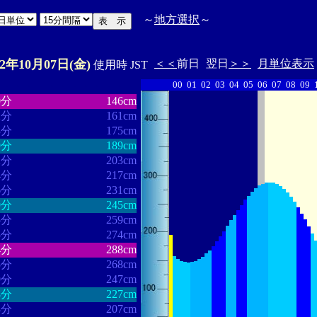
～
地方選択
～
22年10月07日(金)
＜＜
前日
翌日
＞＞
月単位表示
使用時 JST
00
01
02
03
04
05
06
07
08
09
・・・・・・
・・・・・・・
0分
146cm
2分
161cm
3分
175cm
9分
189cm
2分
203cm
4分
217cm
6分
231cm
9分
245cm
5分
259cm
5分
274cm
4分
288cm
5分
268cm
9分
247cm
8分
227cm
3分
207cm