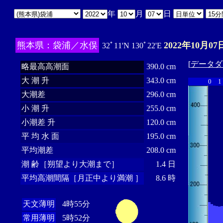
年
月
日
熊本県：袋浦／水俣
2022年10月07
32ﾟ11'N 130ﾟ22'E
[
データダ
略最高高潮面
390.0 cm
大 潮 升
343.0 cm
0
1
大潮差
296.0 cm
小 潮 升
255.0 cm
小潮差 升
120.0 cm
平 均 水 面
195.0 cm
平均潮差
208.0 cm
潮 齢［朔望より大潮まで］
1.4 日
平均高潮間隔［月正中より満潮 ］
8.6 時
天文薄明
4時55分
常用薄明
5時52分