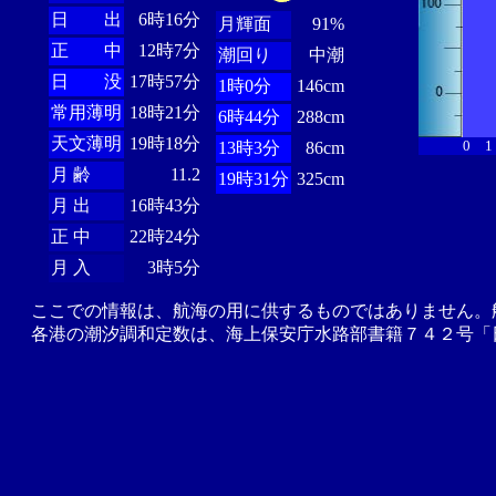
日 出
6時16分
月輝面
91%
正 中
12時7分
潮回り
中潮
日 没
17時57分
1時0分
146cm
常用薄明
18時21分
6時44分
288cm
天文薄明
19時18分
0
1
13時3分
86cm
月 齢
11.2
19時31分
325cm
月 出
16時43分
正 中
22時24分
月 入
3時5分
ここでの情報は、航海の用に供するものではありません。
各港の潮汐調和定数は、海上保安庁水路部書籍７４２号「