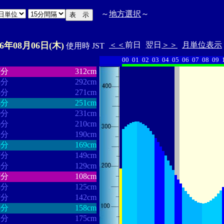
～
地方選択
～
26年08月06日(木)
＜＜
前日
翌日
＞＞
月単位表示
使用時 JST
00
01
02
03
04
05
06
07
08
09
・・・・・・
・・・・・・・
7分
312cm
8分
292cm
4分
271cm
4分
251cm
0分
231cm
6分
210cm
1分
190cm
8分
169cm
7分
149cm
3分
129cm
7分
108cm
3分
125cm
7分
142cm
5分
158cm
1分
175cm