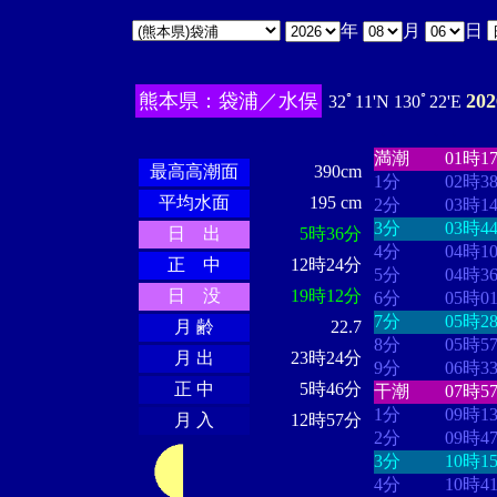
年
月
日
熊本県：袋浦／水俣
20
32ﾟ11'N 130ﾟ22'E
・・・・
・・
・・・・・・
・・・・・・
満潮
01時1
最高高潮面
390cm
1分
02時3
平均水面
195 cm
2分
03時1
3分
03時4
日 出
5時36分
4分
04時1
正 中
12時24分
5分
04時3
日 没
19時12分
6分
05時0
7分
05時2
月 齢
22.7
8分
05時5
月 出
23時24分
9分
06時3
正 中
5時46分
干潮
07時5
1分
09時1
月 入
12時57分
2分
09時4
3分
10時1
4分
10時4