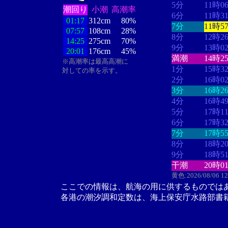
5分
11時0
潮回り
小潮
高潮率
6分
11時3
01:17
312cm
80%
7分
11時5
07:57
108cm
28%
8分
12時2
14:25
275cm
70%
9分
13時0
20:01
176cm
45%
満潮
14時2
※高潮率は最高高潮に
1分
15時3
対しての率を示す。
2分
16時0
3分
16時2
4分
16時4
5分
17時1
6分
17時3
7分
17時5
8分
18時2
9分
18時5
干潮
20時0
黄色:2026/08/06 1
ここでの情報は、航海の用に供するものでは
各港の潮汐調和定数は、海上保安庁水路部書