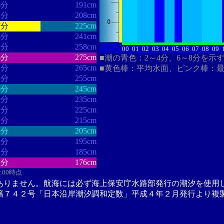
6分
191cm
1分
208cm
7分
225cm
6分
241cm
2分
258cm
00
01
02
03
04
05
06
07
08
09
5分
275cm
■潮の青色：2～4分、6～8分を示
2分
265cm
■黄色棒：平均水面、ピンク棒：
2分
255cm
6分
245cm
9分
235cm
1分
225cm
2分
215cm
5分
205cm
0分
195cm
1分
185cm
1分
176cm
2:00時点
ありません。航海には必ず海上保安庁水路部発行の潮汐を使用
籍７４２号「日本沿岸潮汐調和定数」平成４年２月発行より複