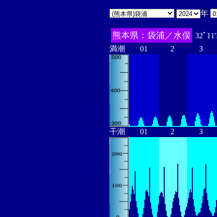
年
熊本県：袋浦／水俣
32ﾟ11
満潮
01
2
3
干潮
01
2
3