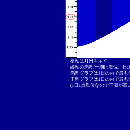
・横軸は月日を示す。
・縦軸の満潮/干潮は潮位、日
・満潮グラフは1日の内で最も
・干潮グラフは1日の内で最も
(1日1点単位なので干潮が高