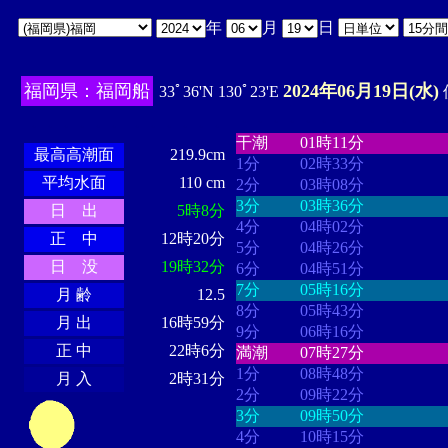
年
月
日
福岡県：福岡船
2024年06月19日(水)
33ﾟ36'N 130ﾟ23'E
・・・・
・・・・・・・・
・
・・・・・・
・・・・・・
干潮
01時11分
最高高潮面
219.9cm
1分
02時33分
平均水面
110 cm
2分
03時08分
3分
03時36分
日 出
5時8分
4分
04時02分
正 中
12時20分
5分
04時26分
日 没
19時32分
6分
04時51分
7分
05時16分
月 齢
12.5
8分
05時43分
月 出
16時59分
9分
06時16分
正 中
22時6分
満潮
07時27分
1分
08時48分
月 入
2時31分
2分
09時22分
3分
09時50分
4分
10時15分