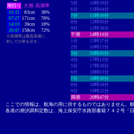
5分
10時39分
潮回り
大潮
高潮率
6分
11時04分
01:11
83cm
38%
7分
11時30分
07:27
171cm
78%
8分
12時00分
14:10
39cm
18%
9分
12時38分
20:47
158cm
72%
干潮
14時10分
※高潮率は最高高潮に
1分
15時37分
対しての率を示す。
2分
16時15分
3分
16時45分
4分
17時12分
5分
17時38分
6分
18時03分
7分
18時30分
8分
18時58分
9分
19時32分
満潮
20時47分
ここでの情報は、航海の用に供するものではありません。
各港の潮汐調和定数は、海上保安庁水路部書籍７４２号「