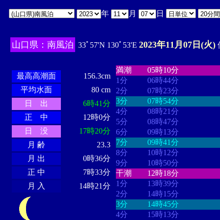
年
月
日
山口県：南風泊
2023年11月07日(火)
33ﾟ57'N 130ﾟ53'E
・・・・
・・・・・・・・
・
・・・・・・
・・・・・・
満潮
05時10分
最高高潮面
156.3cm
1分
06時44分
平均水面
80 cm
2分
07時23分
3分
07時54分
日 出
6時41分
4分
08時21分
正 中
12時0分
5分
08時47分
日 没
17時20分
6分
09時13分
7分
09時41分
月 齢
23.3
8分
10時12分
月 出
0時36分
9分
10時50分
正 中
7時33分
干潮
12時18分
1分
13時39分
月 入
14時21分
2分
14時15分
3分
14時45分
4分
15時13分