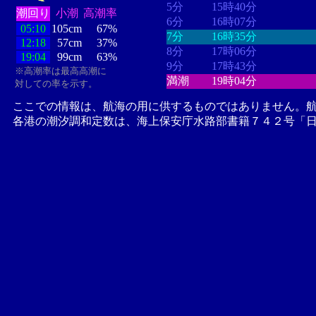
5分
15時40分
潮回り
小潮
高潮率
6分
16時07分
05:10
105cm
67%
7分
16時35分
12:18
57cm
37%
8分
17時06分
19:04
99cm
63%
9分
17時43分
※高潮率は最高高潮に
満潮
19時04分
対しての率を示す。
ここでの情報は、航海の用に供するものではありません。
各港の潮汐調和定数は、海上保安庁水路部書籍７４２号「