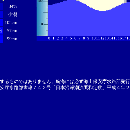
34%
小潮
分
105cm
分
57cm
0
1
2
3
4
5
6
7
8
9
10
11
12
13
14
15
16
17
1
分
99cm
供するものではありません。航海には必ず海上保安庁水路部発行
安庁水路部書籍７４２号「日本沿岸潮汐調和定数」平成４年２