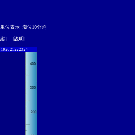
月単位表示
潮位10分割
ド縦
] [
説明
]
8
19
20
21
22
23
24