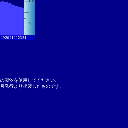
8
19
20
21
22
23
24
の潮汐を使用してください。
月発行より複製したものです。