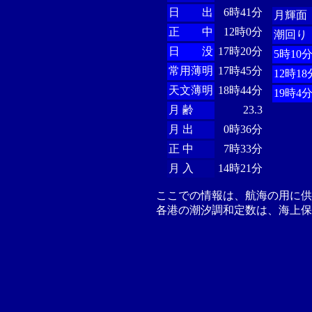
日 出
6時41分
月輝面
正 中
12時0分
潮回り
日 没
17時20分
5時10
常用薄明
17時45分
12時18
天文薄明
18時44分
19時4
月 齢
23.3
月 出
0時36分
正 中
7時33分
月 入
14時21分
ここでの情報は、航海の用に
各港の潮汐調和定数は、海上保