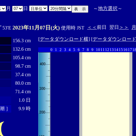
月
日
～
地方選択
～
2023年11月07日(火)
＜＜
前日
翌日
＞＞
0ﾟ53'E
使用時 JST
[
データダウンロード横
] [
データダウンロー
156.3 cm
132.6 cm
0
1
2
3
4
5
6
7
8
9
10
11
12
13
14
15
16
17
1
105.4 cm
98.7 cm
37.4 cm
80.0 cm
71.4 cm
1.0 日
潮 ］
9.9 時