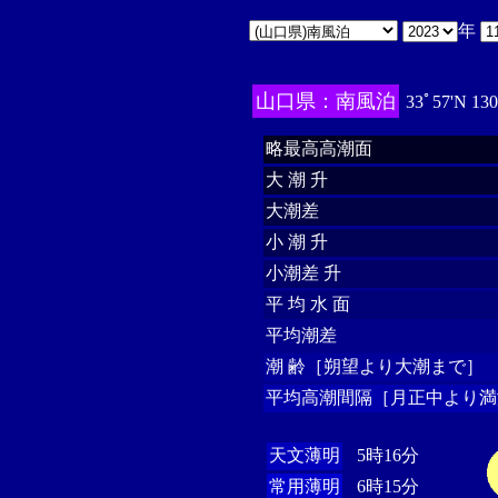
年
山口県：南風泊
33ﾟ57'N 13
略最高高潮面
大 潮 升
大潮差
小 潮 升
小潮差 升
平 均 水 面
平均潮差
潮 齢［朔望より大潮まで］
平均高潮間隔［月正中より満
天文薄明
5時16分
常用薄明
6時15分