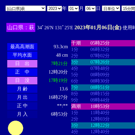
年
月
日
山口県：萩
2023年01月06日(金)
34ﾟ26'N 131ﾟ25'E
使用時
・・・・
・・・・・・・・
・
・・・・・・
・・・・・・
干潮
05時25分
最高高潮面
93.3cm
1分
06時32分
平均水面
48 cm
2分
07時02分
3分
07時26分
日 出
7時21分
4分
07時48分
正 中
12時20分
5分
08時09分
日 没
17時19分
6分
08時30分
7分
08時51分
月 齢
13.6
8分
09時15分
月 出
16時27分
9分
09時44分
正 中
**:**
満潮
10時53分
1分
11時40分
月 入
6時53分
2分
12時03分
3分
12時22分
4分
12時40分