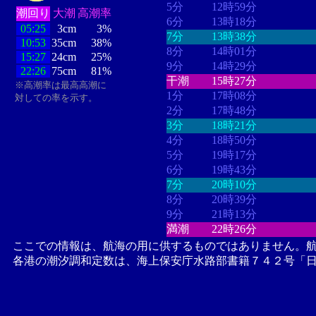
5分
12時59分
潮回り
大潮
高潮率
6分
13時18分
05:25
3cm
3%
7分
13時38分
10:53
35cm
38%
8分
14時01分
15:27
24cm
25%
9分
14時29分
22:26
75cm
81%
干潮
15時27分
※高潮率は最高高潮に
1分
17時08分
対しての率を示す。
2分
17時48分
3分
18時21分
4分
18時50分
5分
19時17分
6分
19時43分
7分
20時10分
8分
20時39分
9分
21時13分
満潮
22時26分
ここでの情報は、航海の用に供するものではありません。
各港の潮汐調和定数は、海上保安庁水路部書籍７４２号「