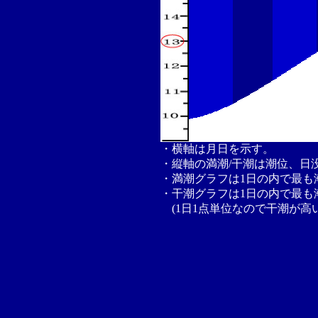
・横軸は月日を示す。
・縦軸の満潮/干潮は潮位、日
・満潮グラフは1日の内で最も
・干潮グラフは1日の内で最も
(1日1点単位なので干潮が高