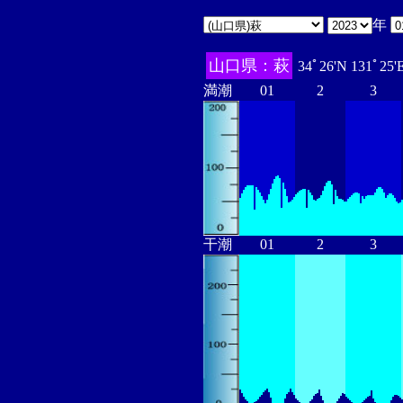
年
山口県：萩
34ﾟ26'N 131ﾟ25'
満潮
01
2
3
干潮
01
2
3