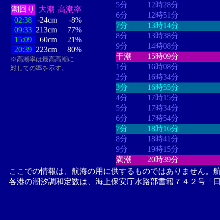
5分
12時28分
潮回り
大潮
高潮率
6分
12時51分
02:38
-24cm
-8%
7分
13時14分
09:33
213cm
77%
8分
13時38分
15:09
60cm
21%
9分
14時08分
20:39
223cm
80%
干潮
15時09分
※高潮率は最高高潮に
1分
16時08分
対しての率を示す。
2分
16時34分
3分
16時55分
4分
17時15分
5分
17時34分
6分
17時54分
7分
18時16分
8分
18時41分
9分
19時15分
満潮
20時39分
ここでの情報は、航海の用に供するものではありません。
各港の潮汐調和定数は、海上保安庁水路部書籍７４２号「