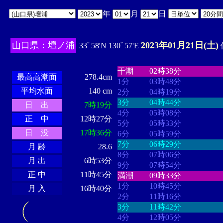
年
月
日
山口県：壇ノ浦
2023年01月21日(土)
33ﾟ58'N 130ﾟ57'E
・・・・
・・・・・・・・
・
・・・・・・
・・・・・・
干潮
02時38分
最高高潮面
278.4cm
1分
03時48分
平均水面
140 cm
2分
04時19分
3分
04時44分
日 出
7時19分
4分
05時08分
正 中
12時27分
5分
05時33分
日 没
17時36分
6分
05時59分
7分
06時29分
月 齢
28.6
8分
07時06分
月 出
6時53分
9分
07時54分
正 中
11時45分
満潮
09時33分
1分
10時45分
月 入
16時40分
2分
11時16分
3分
11時42分
4分
12時05分