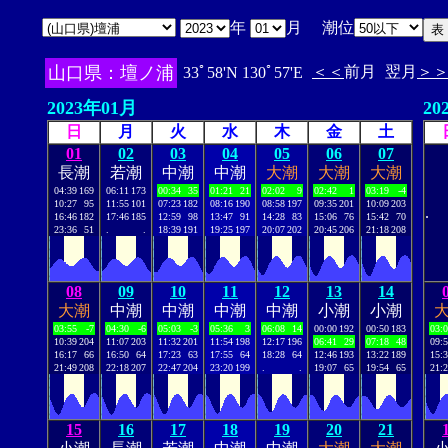
年
月 潮位
山口県：壇ノ浦
＜＜
前月
翌月
＞
33ﾟ58'N 130ﾟ57'E
2023年01月
20
日
月
火
水
木
金
土
01
02
03
04
05
06
07
長潮
若潮
中潮
中潮
大潮
大潮
大潮
04:39
169
06:11
173
00:34
35
01:21
21
02:02
9
02:42
1
03:19
-4
10:27
95
11:55
101
07:23
182
08:16
190
08:58
197
09:35
201
10:09
203
.
16:46
182
17:46
185
12:59
98
13:47
91
14:28
83
15:06
76
15:42
70
23:36
51
.
.
18:39
191
19:25
197
20:07
202
20:45
206
21:18
208
08
09
10
11
12
13
14
大潮
中潮
中潮
中潮
中潮
小潮
小潮
03:55
-7
04:30
-6
05:03
-3
05:36
3
06:08
14
00:00
192
00:50
183
03:
10:39
204
11:07
203
11:32
201
11:54
198
12:17
196
06:41
29
07:18
48
09:
16:17
66
16:50
64
17:23
63
17:55
64
18:28
64
12:46
193
13:22
189
15:
21:49
208
22:18
207
22:47
204
23:20
199
.
.
19:07
65
19:54
65
21:
15
16
17
18
19
20
21