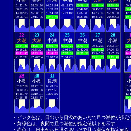
小潮
長潮
若潮
中潮
中潮
大潮
大潮
01:52
174
03:05
166
04:29
164
06:16
171
00:51
18
01:48
-4
02:38
-24
00:
08:02
69
09:03
89
10:39
103
12:25
101
07:47
186
08:45
202
09:32
213
06:
14:10
185
15:08
182
16:14
183
17:24
188
13:32
89
14:23
74
15:09
60
12:
20:56
63
22:15
56
23:41
40
.
.
18:35
199
19:41
211
20:39
223
19:
22
23
24
25
26
27
28
大潮
大潮
中潮
中潮
中潮
中潮
小潮
03:24
-38
04:08
-43
04:50
-40
05:30
-26
06:09
-5
00:43
205
01:33
187
02:
10:16
221
10:55
224
11:33
223
12:08
217
12:42
209
06:48
22
07:26
53
09:
15:51
47
16:33
38
17:14
32
17:55
31
18:37
33
13:14
200
13:47
189
14:
21:31
232
22:20
234
23:08
230
23:54
220
.
.
19:22
39
20:13
48
20:
29
30
31
小潮
小潮
長潮
02:32
170
03:47
157
05:49
155
01:
08:10
83
09:10
108
11:12
121
06:
14:26
179
15:19
171
16:36
166
12:
21:16
55
22:38
57
.
.
19:
・ピンク色は、日出から日没のあいだで且つ潮位が指定
・黄緑色は、夜間で且つ潮位が指定値以下を示す
・赤色は、日出から日没のあいだで且つ潮位が指定値以