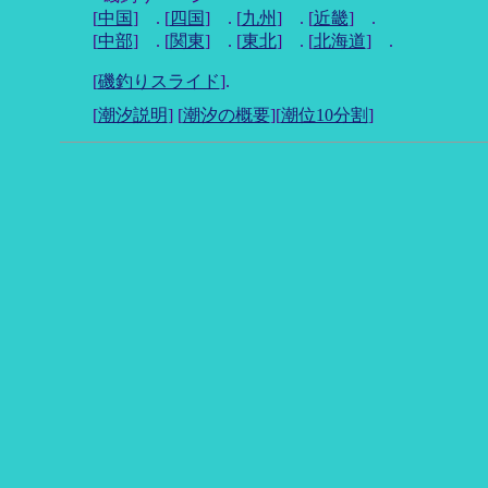
[
中国
] . [
四国
] . [
九州
] . [
近畿
] .
[
中部
] . [
関東
] . [
東北
] . [
北海道
] .
[
磯釣りスライド
].
[
潮汐説明
] [
潮汐の概要
][
潮位10分割
]