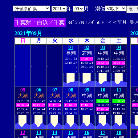
年
月 潮位
千葉県：白浜／千葉
＜＜
前月
翌
34ﾟ55'N 139ﾟ56'E
2021年09月
20
日
月
火
水
木
金
土
01
02
03
04
長潮
若潮
中潮
中潮
05:41
52
07:20
47
00:18
125
01:55
131
22:19
127
15:58
124
08:32
38
09:24
30
.
.
.
.
.
.
20:01
116
16:19
131
16:41
137
.
.
.
.
21:11
108
21:50
98
05
06
07
08
09
10
11
大潮
大潮
大潮
大潮
中潮
中潮
中潮
03:01
139
03:51
147
04:36
154
05:17
157
05:56
157
00:26
48
01:00
43
01:
10:06
24
10:43
22
11:17
24
11:48
29
12:18
37
06:36
153
07:17
146
08:
17:03
141
17:24
144
17:45
145
18:06
146
18:27
146
12:46
48
13:13
61
15:
22:22
87
22:52
76
23:23
65
23:54
55
.
.
18:48
146
19:10
145
21:
12
13
14
15
16
17
18