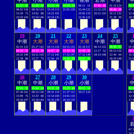
中潮
小潮
小潮
小潮
長潮
若潮
中潮
01:37
42
02:20
43
03:13
46
04:28
50
06:11
51
07:45
45
01:10
124
00:
08:02
136
08:56
124
10:18
113
21:01
129
15:44
122
15:52
129
08:48
38
07:
13:39
75
14:02
88
14:22
101
.
.
19:05
119
20:51
110
16:11
135
12:
19:33
143
19:56
140
20:24
135
.
.
22:45
123
.
.
21:28
99
18:
19
20
21
22
23
24
25
中潮
大潮
大潮
大潮
大潮
中潮
中潮
02:31
132
03:27
142
04:13
150
04:55
155
05:34
157
06:13
155
00:30
35
01:
09:34
32
10:13
30
10:47
30
11:19
35
11:49
42
12:17
52
06:53
150
08:
16:31
140
16:51
143
17:11
145
17:32
147
17:52
148
18:13
148
12:44
64
15:
21:58
86
22:27
73
22:56
61
23:26
50
23:57
41
.
.
18:34
148
21:
26
27
28
29
30
中潮
中潮
小潮
小潮
小潮
01:05
33
01:44
34
02:30
38
03:29
44
04:55
50
00:
07:36
141
08:25
130
09:31
119
11:37
112
20:57
124
06:
13:09
76
13:33
88
13:54
100
14:05
110
.
.
12:
18:56
147
19:18
144
19:42
139
20:10
133
.
.
17:
07:
14: