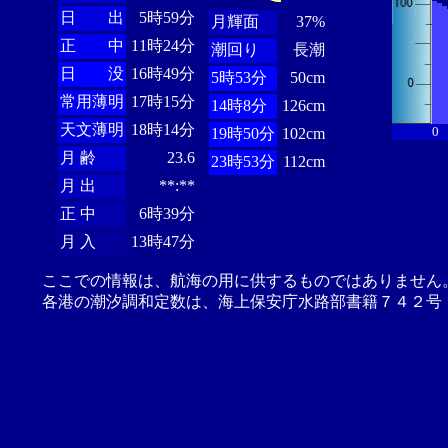
日 出
5時59分
月輝面
37%
正 中
11時24分
潮回り
長潮
日 没
16時49分
5時53分
50cm
常用薄明
17時15分
14時8分
126cm
天文薄明
18時14分
0
19時50分
102cm
月 齢
23.6
23時53分
112cm
月 出
**:**
正 中
6時39分
月 入
13時47分
ここでの情報は、航海の用に供するものではありません
各港の潮汐調和定数は、海上保安庁水路部書籍７４２号