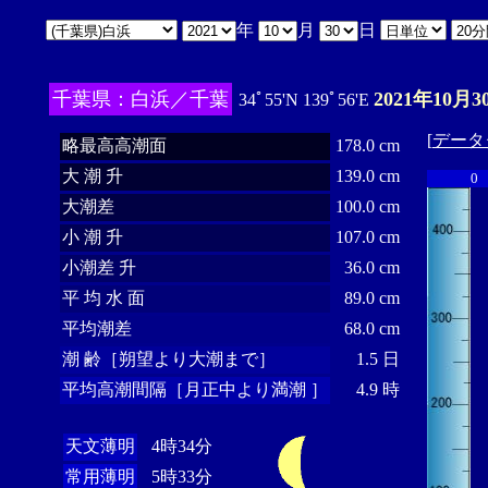
年
月
日
千葉県：白浜／千葉
2021年10月3
34ﾟ55'N 139ﾟ56'E
[
データ
略最高高潮面
178.0 cm
大 潮 升
139.0 cm
0
大潮差
100.0 cm
小 潮 升
107.0 cm
小潮差 升
36.0 cm
平 均 水 面
89.0 cm
平均潮差
68.0 cm
潮 齢［朔望より大潮まで］
1.5 日
平均高潮間隔［月正中より満潮 ］
4.9 時
天文薄明
4時34分
常用薄明
5時33分