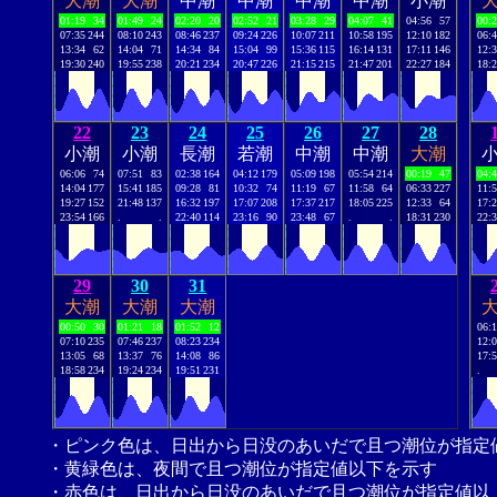
大潮
大潮
中潮
中潮
中潮
中潮
小潮
01:19
34
01:49
24
02:20
20
02:52
21
03:28
29
04:07
41
04:56
57
00:
07:35
244
08:10
243
08:46
237
09:24
226
10:07
211
10:58
195
12:10
182
06:
13:34
62
14:04
71
14:34
84
15:04
99
15:36
115
16:14
131
17:11
146
12:
19:30
240
19:55
238
20:21
234
20:47
226
21:15
215
21:47
201
22:27
184
18:
22
23
24
25
26
27
28
小潮
小潮
長潮
若潮
中潮
中潮
大潮
06:06
74
07:51
83
02:38
164
04:12
179
05:09
198
05:54
214
00:19
47
04:
14:04
177
15:41
185
09:28
81
10:32
74
11:19
67
11:58
64
06:33
227
11:
19:27
152
21:48
137
16:32
197
17:07
208
17:37
217
18:05
225
12:33
64
17:
23:54
166
.
.
22:40
114
23:16
90
23:48
67
.
.
18:31
230
22:
29
30
31
大潮
大潮
大潮
00:50
30
01:21
18
01:52
12
06:
07:10
235
07:46
237
08:23
234
12:
13:05
68
13:37
76
14:08
86
17:
18:58
234
19:24
234
19:51
231
.
・ピンク色は、日出から日没のあいだで且つ潮位が指定
・黄緑色は、夜間で且つ潮位が指定値以下を示す
・赤色は、日出から日没のあいだで且つ潮位が指定値以