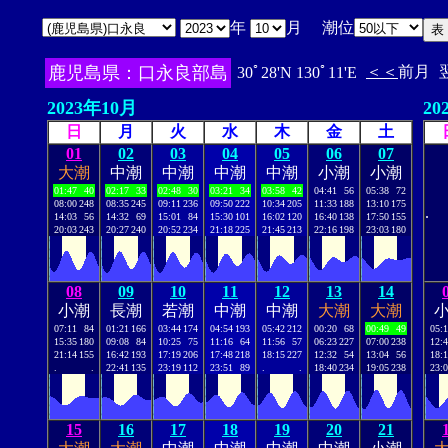
年
月 潮位
鹿児島県：口永良部島
＜＜
前月
30ﾟ28'N 130ﾟ11'E
2023年10月
20
日
月
火
水
木
金
土
01
02
03
04
05
06
07
大潮
中潮
中潮
中潮
中潮
小潮
小潮
01:47
40
02:17
33
02:48
30
03:21
34
03:58
42
04:41
56
05:38
72
08:00
248
08:35
245
09:11
236
09:50
222
10:34
205
11:33
188
13:10
175
.
14:03
56
14:32
69
15:01
84
15:30
101
16:02
120
16:40
138
17:50
155
20:03
243
20:27
240
20:52
234
21:18
225
21:45
213
22:16
198
23:03
180
08
09
10
11
12
13
14
小潮
長潮
若潮
中潮
中潮
大潮
大潮
07:11
84
01:21
166
03:44
174
04:54
193
05:42
212
00:20
68
00:49
49
05:
15:35
180
09:08
84
10:25
75
11:16
64
11:56
57
06:23
227
07:00
238
12:
21:14
155
16:42
193
17:19
206
17:48
218
18:15
227
12:32
54
13:04
56
18:
.
.
22:41
135
23:19
112
23:51
89
.
.
18:40
234
19:05
238
23:
15
16
17
18
19
20
21