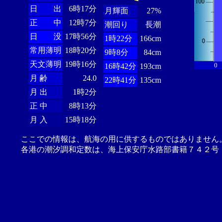
日 出
6時17分
月輝面
27%
正 中
12時7分
潮回り
長潮
日 没
17時56分
1時22分
166cm
常用薄明
18時20分
9時8分
84cm
天文薄明
19時16分
0
16時42分
193cm
月 齢
24.0
22時41分
135cm
月 出
1時2分
正 中
8時13分
月 入
15時18分
ここでの情報は、航海の用に供するものではありません
各港の潮汐調和定数は、海上保安庁水路部書籍７４２号