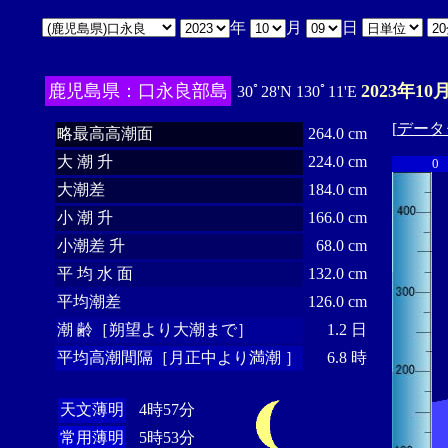
年
月
日
鹿児島県：口永良部島
2023年10
30ﾟ28'N 130ﾟ11'E
[
データ
略最高高潮面
264.0 cm
大 潮 升
224.0 cm
0
大潮差
184.0 cm
小 潮 升
166.0 cm
小潮差 升
68.0 cm
平 均 水 面
132.0 cm
平均潮差
126.0 cm
潮 齢［朔望より大潮まで］
1.2 日
平均高潮間隔［月正中より満潮 ］
6.8 時
天文薄明
4時57分
常用薄明
5時53分