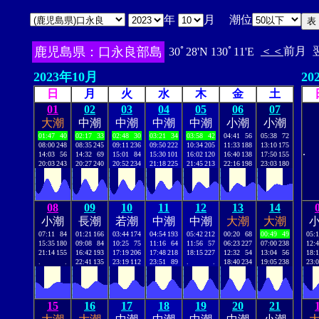
年
月 潮位
鹿児島県：口永良部島
＜＜
前月
30ﾟ28'N 130ﾟ11'E
2023年10月
20
日
月
火
水
木
金
土
01
02
03
04
05
06
07
大潮
中潮
中潮
中潮
中潮
小潮
小潮
01:47
40
02:17
33
02:48
30
03:21
34
03:58
42
04:41
56
05:38
72
08:00
248
08:35
245
09:11
236
09:50
222
10:34
205
11:33
188
13:10
175
.
14:03
56
14:32
69
15:01
84
15:30
101
16:02
120
16:40
138
17:50
155
20:03
243
20:27
240
20:52
234
21:18
225
21:45
213
22:16
198
23:03
180
08
09
10
11
12
13
14
小潮
長潮
若潮
中潮
中潮
大潮
大潮
07:11
84
01:21
166
03:44
174
04:54
193
05:42
212
00:20
68
00:49
49
05:
15:35
180
09:08
84
10:25
75
11:16
64
11:56
57
06:23
227
07:00
238
12:
21:14
155
16:42
193
17:19
206
17:48
218
18:15
227
12:32
54
13:04
56
18:
.
.
22:41
135
23:19
112
23:51
89
.
.
18:40
234
19:05
238
23:
15
16
17
18
19
20
21