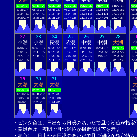
大潮
大潮
中潮
中潮
中潮
中潮
小潮
01:19
34
01:49
24
02:20
20
02:52
21
03:28
29
04:07
41
04:56
57
00:
07:35
244
08:10
243
08:46
237
09:24
226
10:07
211
10:58
195
12:10
182
06:
13:34
62
14:04
71
14:34
84
15:04
99
15:36
115
16:14
131
17:11
146
12:
19:30
240
19:55
238
20:21
234
20:47
226
21:15
215
21:47
201
22:27
184
18:
22
23
24
25
26
27
28
小潮
小潮
長潮
若潮
中潮
中潮
大潮
06:06
74
07:51
83
02:38
164
04:12
179
05:09
198
05:54
214
00:19
47
04:
14:04
177
15:41
185
09:28
81
10:32
74
11:19
67
11:58
64
06:33
227
11:
19:27
152
21:48
137
16:32
197
17:07
208
17:37
217
18:05
225
12:33
64
17:
23:54
166
.
.
22:40
114
23:16
90
23:48
67
.
.
18:31
230
22:
29
30
31
大潮
大潮
大潮
00:50
30
01:21
18
01:52
12
06:
07:10
235
07:46
237
08:23
234
12:
13:05
68
13:37
76
14:08
86
17:
18:58
234
19:24
234
19:51
231
.
・ピンク色は、日出から日没のあいだで且つ潮位が指定
・黄緑色は、夜間で且つ潮位が指定値以下を示す
・赤色は、日出から日没のあいだで且つ潮位が指定値以