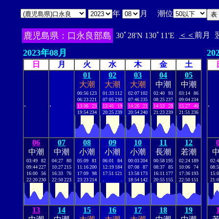
年
月 潮位
鹿児島県：口永良部島
＜＜
前月
30ﾟ28'N 130ﾟ11'E
2023年08月
20
日
月
火
水
木
金
土
01
02
03
04
05
大潮
大潮
大潮
中潮
中潮
00:56
123
01:33
112
02:07
102
02:40
93
03:14
86
06:23
221
07:05
230
07:46
235
08:25
237
09:04
234
.
.
.
13:08
23
13:45
19
14:20
21
14:53
28
15:27
40
19:54
234
20:25
239
20:54
240
21:23
239
21:51
236
06
07
08
09
10
11
12
中潮
中潮
小潮
小潮
小潮
長潮
若潮
03:49
82
04:27
80
05:09
81
06:01
84
00:03
204
00:58
195
02:24
189
02:
09:44
227
10:27
215
11:16
200
12:19
184
07:08
87
08:37
85
10:06
74
08:
16:00
56
16:33
76
17:09
98
17:51
121
13:58
173
16:11
177
17:36
193
15:
22:20
230
22:50
223
23:23
214
.
.
18:54
142
20:55
155
22:50
151
21:
13
14
15
16
17
18
19