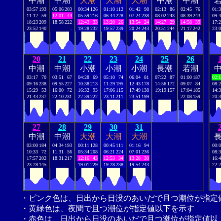
中潮
中潮
大潮
大潮
大潮
中潮
中潮
03:57
193
05:06
203
00:34
126
01:10
112
01:42
98
02:13
86
02:45
76
01:
11:12
59
12:01
44
05:59
216
06:44
228
07:24
238
08:02
243
08:39
243
09:
18:23
209
18:58
222
12:43
33
13:20
26
13:54
24
14:27
29
14:58
39
17:
23:52
140
.
.
19:28
232
19:57
239
20:24
243
20:51
244
21:17
242
23:
20
21
22
23
24
25
26
中潮
中潮
小潮
小潮
小潮
長潮
若潮
03:17
70
03:51
67
04:28
69
05:10
74
06:04
81
07:22
87
01:00
187
02:
09:16
238
09:55
227
10:38
213
11:29
195
12:43
178
14:56
172
09:07
84
08:
15:29
53
16:00
72
16:32
93
17:06
115
17:49
138
19:19
157
17:04
185
14:
21:43
237
22:10
231
22:39
222
23:11
211
23:51
199
.
.
22:08
159
20:
27
28
29
30
31
中潮
中潮
大潮
大潮
大潮
03:00
184
04:34
193
00:11
128
00:45
111
01:16
94
00:
10:33
72
11:31
56
05:34
208
06:21
224
07:01
236
08:
17:57
202
18:31
217
12:16
43
12:53
34
13:28
30
16:
23:28
145
.
.
19:01
229
19:28
238
19:54
243
22:
・ピンク色は、日出から日没のあいだで且つ潮位が指定
・黄緑色は、夜間で且つ潮位が指定値以下を示す
・赤色は、日出から日没のあいだで且つ潮位が指定値以