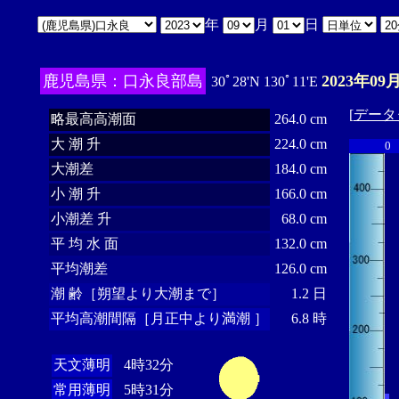
年
月
日
鹿児島県：口永良部島
2023年09
30ﾟ28'N 130ﾟ11'E
[
データ
略最高高潮面
264.0 cm
大 潮 升
224.0 cm
0
大潮差
184.0 cm
小 潮 升
166.0 cm
小潮差 升
68.0 cm
平 均 水 面
132.0 cm
平均潮差
126.0 cm
潮 齢［朔望より大潮まで］
1.2 日
平均高潮間隔［月正中より満潮 ］
6.8 時
天文薄明
4時32分
常用薄明
5時31分