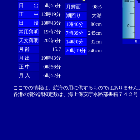
日 出
5時55分
月輝面
98%
正 中
12時19分
潮回り
大潮
日 没
18時43分
1時46分
80cm
常用薄明
19時7分
7時39分
245cm
天文薄明
20時6分
0
14時0分
32cm
月 齢
15.7
20時19分
246cm
月 出
19時43分
正 中
0時56分
月 入
6時52分
ここでの情報は、航海の用に供するものではありません
各港の潮汐調和定数は、海上保安庁水路部書籍７４２号