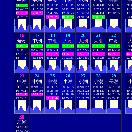
中潮
中潮
中潮
小潮
小潮
小潮
長潮
04:41
42
05:10
59
00:16
180
01:11
162
02:36
147
04:48
148
06:14
164
05:
10:48
207
11:17
198
05:42
78
06:22
97
07:37
115
10:26
116
12:00
97
11:
17:01
7
17:38
16
11:49
187
12:30
173
13:36
158
15:42
151
17:38
165
17:
23:32
197
.
.
18:24
29
19:30
45
21:18
54
23:08
49
.
.
23:
16
17
18
19
20
21
22
若潮
中潮
中潮
大潮
大潮
大潮
中潮
00:19
36
01:10
23
01:53
15
02:31
13
03:06
18
03:39
27
04:09
41
03:
06:59
181
07:35
198
08:09
211
08:41
221
09:12
226
09:42
226
10:12
220
09:
12:52
72
13:33
46
14:10
24
14:46
7
15:21
-2
15:56
-4
16:29
1
16:
18:47
187
19:38
208
20:22
224
21:02
231
21:41
231
22:19
223
22:56
209
22:
23
24
25
26
27
28
29
中潮
中潮
中潮
小潮
小潮
小潮
長潮
04:37
58
05:03
76
00:11
172
00:56
155
02:00
142
04:08
139
05:54
150
03:
10:40
211
11:07
198
05:26
93
05:48
108
06:18
122
09:46
130
11:50
115
10:
17:02
12
17:36
27
11:32
184
11:59
169
12:35
153
14:01
139
16:42
140
15:
23:33
191
.
.
18:11
44
18:55
61
20:13
76
22:16
79
23:33
72
22:
30
若潮
06:28
165
12:30
96