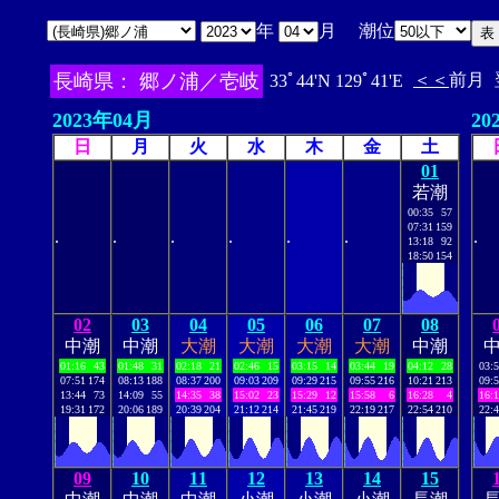
年
月 潮位
長崎県： 郷ノ浦／壱岐
＜＜
前月
33ﾟ44'N 129ﾟ41'E
2023年04月
20
日
月
火
水
木
金
土
01
若潮
00:35
57
07:31
159
.
.
.
.
.
.
.
13:18
92
18:50
154
02
03
04
05
06
07
08
中潮
中潮
大潮
大潮
大潮
大潮
中潮
01:16
43
01:48
31
02:18
21
02:46
15
03:15
14
03:44
19
04:12
28
03:
07:51
174
08:13
188
08:37
200
09:03
209
09:29
215
09:55
216
10:21
213
09:
13:44
73
14:09
55
14:35
38
15:02
23
15:29
12
15:58
6
16:28
4
16:
19:31
172
20:06
189
20:39
204
21:12
214
21:45
219
22:19
217
22:54
210
22:
09
10
11
12
13
14
15