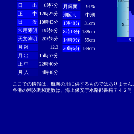
日 出
6時7分
月輝面
91%
正 中
12時25分
潮回り
中潮
日 没
18時43分
1時48分
31cm
常用薄明
19時8分
8時13分
188cm
天文薄明
20時8分
0
14時9分
55cm
月 齢
12.3
20時6分
189cm
月 出
15時57分
正 中
22時40分
月 入
4時48分
ここでの情報は、航海の用に供するものではありません
各港の潮汐調和定数は、海上保安庁水路部書籍７４２号