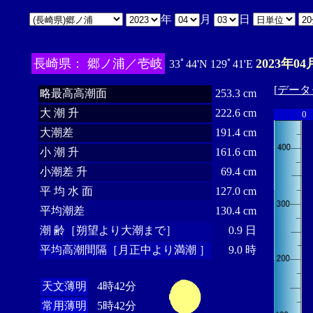
年
月
日
長崎県： 郷ノ浦／壱岐
2023年04
33ﾟ44'N 129ﾟ41'E
[
データ
略最高高潮面
253.3 cm
大 潮 升
222.6 cm
0
大潮差
191.4 cm
小 潮 升
161.6 cm
小潮差 升
69.4 cm
平 均 水 面
127.0 cm
平均潮差
130.4 cm
潮 齢［朔望より大潮まで］
0.9 日
平均高潮間隔［月正中より満潮 ］
9.0 時
天文薄明
4時42分
常用薄明
5時42分