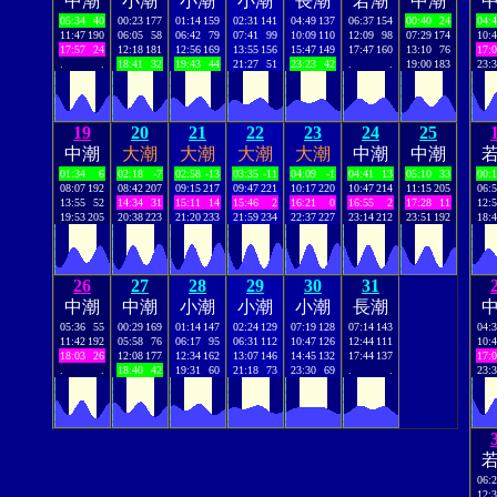
中潮
小潮
小潮
小潮
長潮
若潮
中潮
05:34
40
00:23
177
01:14
159
02:31
141
04:49
137
06:37
154
00:40
24
04:
11:47
190
06:05
58
06:42
79
07:41
99
10:09
110
12:09
98
07:29
174
10:
17:57
24
12:18
181
12:56
169
13:55
156
15:47
149
17:47
160
13:10
76
17:
.
.
18:41
32
19:43
44
21:27
51
23:23
42
.
.
19:00
183
23:
19
20
21
22
23
24
25
中潮
大潮
大潮
大潮
大潮
中潮
中潮
01:34
6
02:18
-7
02:58
-13
03:35
-11
04:09
-1
04:41
13
05:10
33
00:
08:07
192
08:42
207
09:15
217
09:47
221
10:17
220
10:47
214
11:15
205
06:
13:55
52
14:34
31
15:11
14
15:46
2
16:21
0
16:55
2
17:28
11
12:
19:53
205
20:38
223
21:20
233
21:59
234
22:37
227
23:14
212
23:51
192
18:
26
27
28
29
30
31
中潮
中潮
小潮
小潮
小潮
長潮
05:36
55
00:29
169
01:14
147
02:24
129
07:19
128
07:14
143
04:
11:42
192
05:58
76
06:17
95
06:31
112
10:47
126
12:44
111
10:
18:03
26
12:08
177
12:34
162
13:07
146
14:45
132
17:44
137
17:
.
.
18:40
42
19:31
60
21:18
73
23:30
69
.
.
23:
06:
12: