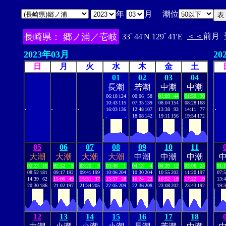
年
月 潮位
長崎県： 郷ノ浦／壱岐
＜＜
前月
33ﾟ44'N 129ﾟ41'E
2023年03月
20
日
月
火
水
木
金
土
01
02
03
04
長潮
若潮
中潮
中潮
06:18
124
00:06
58
01:09
44
01:50
30
10:43
115
07:35
139
08:04
154
08:28
168
.
.
.
.
16:03
136
12:48
107
13:38
93
14:11
77
.
.
18:08
142
19:11
156
19:54
172
05
06
07
08
09
10
11
大潮
大潮
大潮
大潮
中潮
中潮
中潮
02:23
18
02:52
8
03:20
3
03:46
1
04:13
4
04:39
12
05:06
24
01:
08:52
181
09:17
192
09:41
199
10:06
204
10:30
204
10:55
202
11:20
197
07:
14:39
62
15:06
49
15:31
37
15:57
28
16:24
22
16:52
19
17:22
19
13:
20:30
186
21:02
197
21:34
205
22:05
209
22:36
208
23:08
202
23:43
192
19:
12
13
14
15
16
17
18