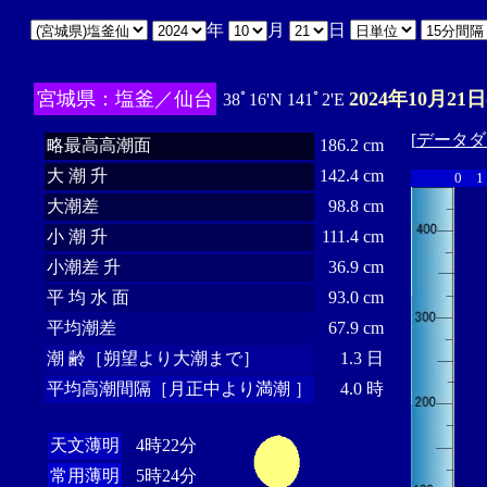
年
月
日
宮城県：塩釜／仙台
2024年10月21日
38ﾟ16'N 141ﾟ2'E
[
データダ
略最高高潮面
186.2 cm
大 潮 升
142.4 cm
0
1
大潮差
98.8 cm
小 潮 升
111.4 cm
小潮差 升
36.9 cm
平 均 水 面
93.0 cm
平均潮差
67.9 cm
潮 齢［朔望より大潮まで］
1.3 日
平均高潮間隔［月正中より満潮 ］
4.0 時
天文薄明
4時22分
常用薄明
5時24分