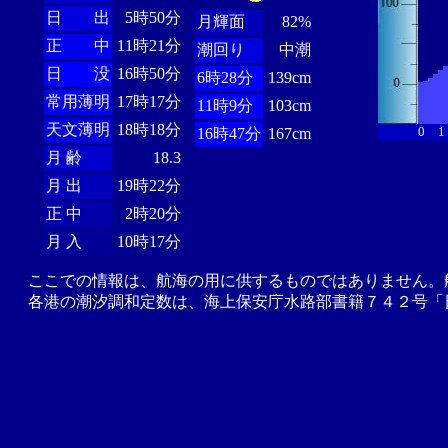
日 出
5時50分
月輝面
82%
正 中
11時21分
潮回り
中潮
日 没
16時50分
6時28分
139cm
常用薄明
17時17分
11時9分
103cm
天文薄明
18時18分
0
1
16時47分
167cm
月 齢
18.3
月 出
19時22分
正 中
2時20分
月 入
10時17分
ここでの情報は、航海の用に供するものではありません。
各港の潮汐調和定数は、海上保安庁水路部書籍７４２号「