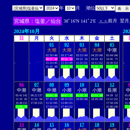
年
月 潮位
宮城県：塩釜／仙台
＜＜
前月
翌月
38ﾟ16'N 141ﾟ2'E
2024年10月
20
日
月
火
水
木
金
土
01
02
03
04
05
大潮
大潮
大潮
大潮
中潮
02:39
146
03:17
148
03:53
149
04:29
148
05:04
146
08:57
48
09:26
50
09:53
55
10:19
62
10:45
71
.
.
.
15:14
145
15:33
149
15:52
151
16:11
152
16:30
153
21:16
60
21:44
48
22:12
38
22:40
32
23:07
28
06
07
08
09
10
11
12
中潮
中潮
中潮
小潮
小潮
小潮
長潮
05:41
142
06:22
137
00:09
30
00:47
35
01:38
43
02:53
49
04:39
52
05:
11:10
82
11:33
94
07:10
130
08:15
123
18:09
148
18:49
140
13:51
132
10:
16:48
153
17:05
153
11:52
105
12:00
115
.
.
.
.
17:50
126
15:
23:36
28
.
.
17:23
153
17:43
152
.
.
.
.
21:06
130
22:
13
14
15
16
17
18
19