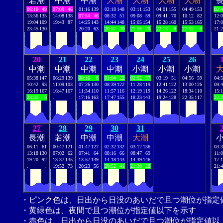
若潮
中潮
中潮
大潮
大潮
大潮
大潮
06:10
49
07:09
46
01:16
139
02:18
148
03:11
153
04:01
155
04:49
153
03:
13:56
135
14:08
138
07:54
46
08:32
51
09:08
59
09:41
70
10:12
82
12:
19:04
109
19:43
87
14:25
143
14:44
148
15:05
154
15:28
160
15:53
165
17:
23:45
130
.
.
20:20
63
20:57
40
21:35
20
22:13
6
22:52
0
21:
20
21
22
23
24
25
26
中潮
中潮
中潮
中潮
小潮
小潮
小潮
05:38
147
06:29
139
00:16
8
01:04
22
02:02
37
03:19
51
04:56
59
04:
10:42
93
11:09
103
07:26
130
08:39
122
11:28
119
12:41
122
13:00
126
09:
16:19
167
16:47
167
11:34
110
11:57
116
12:19
119
14:26
122
18:34
110
15:
23:33
0
.
.
17:16
163
17:47
155
18:23
143
19:24
128
22:35
117
22:
27
28
29
30
31
長潮
若潮
中潮
中潮
大潮
06:11
61
00:47
121
01:47
127
02:32
132
03:12
136
03:
13:18
130
07:02
62
07:41
64
08:16
66
08:47
69
11:
19:20
92
13:37
135
13:57
139
14:18
143
14:39
146
17:
.
.
19:52
73
20:23
56
20:52
41
21:20
28
21:
・ピンク色は、日出から日没のあいだで且つ潮位が指定
・黄緑色は、夜間で且つ潮位が指定値以下を示す
・赤色は、日出から日没のあいだで且つ潮位が指定値以