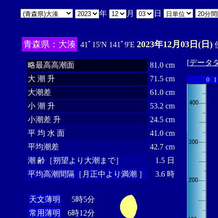
年
月
日
青森県：大湊
2023年12月03日(日)
41ﾟ15'N 141ﾟ9'E
[
データ
略最高高潮面
81.0 cm
大 潮 升
71.5 cm
0
1
大潮差
61.0 cm
小 潮 升
53.2 cm
小潮差 升
24.5 cm
平 均 水 面
41.0 cm
平均潮差
42.7 cm
潮 齢［朔望より大潮まで］
1.5 日
平均高潮間隔［月正中より満潮 ］
3.6 時
天文薄明
5時5分
常用薄明
6時12分