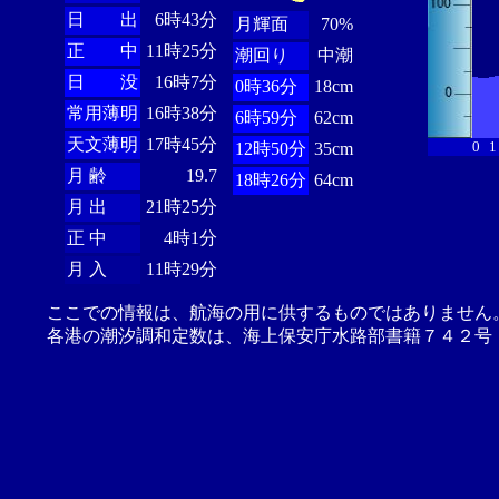
日 出
6時43分
月輝面
70%
正 中
11時25分
潮回り
中潮
日 没
16時7分
0時36分
18cm
常用薄明
16時38分
6時59分
62cm
天文薄明
17時45分
0
1
12時50分
35cm
月 齢
19.7
18時26分
64cm
月 出
21時25分
正 中
4時1分
月 入
11時29分
ここでの情報は、航海の用に供するものではありません
各港の潮汐調和定数は、海上保安庁水路部書籍７４２号