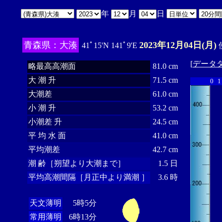
年
月
日
青森県：大湊
2023年12月04日(月)
41ﾟ15'N 141ﾟ9'E
[
データ
略最高高潮面
81.0 cm
大 潮 升
71.5 cm
0
1
大潮差
61.0 cm
小 潮 升
53.2 cm
小潮差 升
24.5 cm
平 均 水 面
41.0 cm
平均潮差
42.7 cm
潮 齢［朔望より大潮まで］
1.5 日
平均高潮間隔［月正中より満潮 ］
3.6 時
天文薄明
5時5分
常用薄明
6時13分