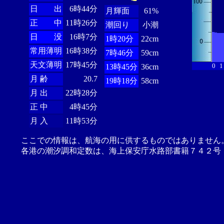
日 出
6時44分
月輝面
61%
正 中
11時26分
潮回り
小潮
日 没
16時7分
1時20分
22cm
常用薄明
16時38分
7時46分
59cm
天文薄明
17時45分
0
1
13時45分
36cm
月 齢
20.7
19時18分
58cm
月 出
22時28分
正 中
4時45分
月 入
11時53分
ここでの情報は、航海の用に供するものではありません
各港の潮汐調和定数は、海上保安庁水路部書籍７４２号