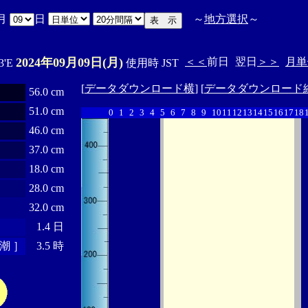
月
日
～
地方選択
～
2024年09月09日(月)
＜＜
前日
翌日
＞＞
月単
3'E
使用時 JST
[
データダウンロード横
] [
データダウンロード
56.0 cm
51.0 cm
0
1
2
3
4
5
6
7
8
9
10
11
12
13
14
15
16
17
18
46.0 cm
37.0 cm
18.0 cm
28.0 cm
32.0 cm
1.4 日
潮 ］
3.5 時