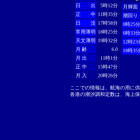
日 出
5時12分
月輝面
正 中
11時35分
潮回り
日 没
17時58分
0時25
常用薄明
18時25分
6時33
天文薄明
19時32分
12時23
月 齢
6.0
18時35
月 出
11時1分
正 中
15時47分
月 入
20時26分
ここでの情報は、航海の用に
各港の潮汐調和定数は、海上保