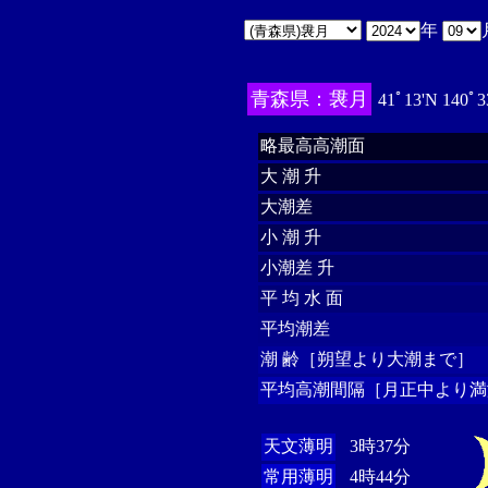
年
青森県：袰月
41ﾟ13'N 140ﾟ3
略最高高潮面
大 潮 升
大潮差
小 潮 升
小潮差 升
平 均 水 面
平均潮差
潮 齢［朔望より大潮まで］
平均高潮間隔［月正中より満
天文薄明
3時37分
常用薄明
4時44分