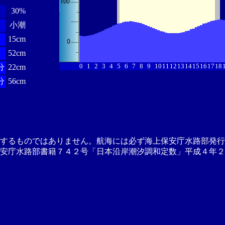
30%
小潮
分
15cm
分
52cm
0
1
2
3
4
5
6
7
8
9
10
11
12
13
14
15
16
17
18
分
22cm
分
56cm
供するものではありません。航海には必ず海上保安庁水路部発行
安庁水路部書籍７４２号「日本沿岸潮汐調和定数」平成４年２