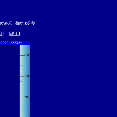
位表示
潮位10分割
縦
] [
説明
]
19
20
21
22
23
24