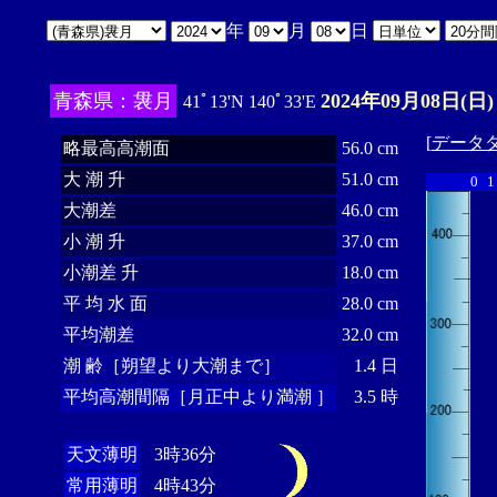
年
月
日
青森県：袰月
2024年09月08日(日)
41ﾟ13'N 140ﾟ33'E
[
データ
略最高高潮面
56.0 cm
大 潮 升
51.0 cm
0
1
大潮差
46.0 cm
小 潮 升
37.0 cm
小潮差 升
18.0 cm
平 均 水 面
28.0 cm
平均潮差
32.0 cm
潮 齢［朔望より大潮まで］
1.4 日
平均高潮間隔［月正中より満潮 ］
3.5 時
天文薄明
3時36分
常用薄明
4時43分