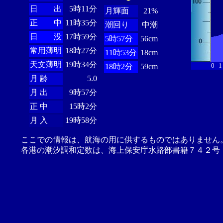
日 出
5時11分
月輝面
21%
正 中
11時35分
潮回り
中潮
日 没
17時59分
5時57分
56cm
常用薄明
18時27分
11時53分
18cm
天文薄明
19時34分
0
1
18時2分
59cm
月 齢
5.0
月 出
9時57分
正 中
15時2分
月 入
19時58分
ここでの情報は、航海の用に供するものではありません
各港の潮汐調和定数は、海上保安庁水路部書籍７４２号