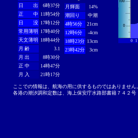
日 出
6時37分
月輝面
14%
正 中
11時54分
潮回り
中潮
日 没
17時12分
4時56分
21cm
常用薄明
17時40分
12時6分
-4cm
天文薄明
18時44分
0
1
18時23分
13cm
月 齢
3.1
23時42分
3cm
月 出
8時30分
正 中
14時47分
月 入
21時17分
ここでの情報は、航海の用に供するものではありません
各港の潮汐調和定数は、海上保安庁水路部書籍７４２号