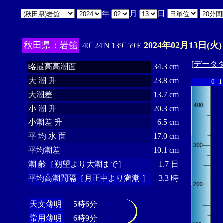
年
月
日
秋田県：岩舘
2024年02月13日(火)
40ﾟ24'N 139ﾟ59'E
[
データ
略最高高潮面
34.3 cm
大 潮 升
23.8 cm
0
1
大潮差
13.7 cm
小 潮 升
20.3 cm
小潮差 升
6.5 cm
平 均 水 面
17.0 cm
平均潮差
10.1 cm
潮 齢［朔望より大潮まで］
1.7 日
平均高潮間隔［月正中より満潮 ］
3.3 時
天文薄明
5時6分
常用薄明
6時9分