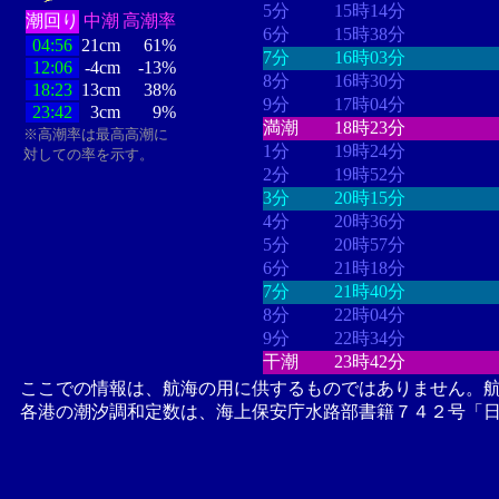
5分
15時14分
潮回り
中潮
高潮率
6分
15時38分
04:56
21cm
61%
7分
16時03分
12:06
-4cm
-13%
8分
16時30分
18:23
13cm
38%
9分
17時04分
23:42
3cm
9%
満潮
18時23分
※高潮率は最高高潮に
1分
19時24分
対しての率を示す。
2分
19時52分
3分
20時15分
4分
20時36分
5分
20時57分
6分
21時18分
7分
21時40分
8分
22時04分
9分
22時34分
干潮
23時42分
ここでの情報は、航海の用に供するものではありません。
各港の潮汐調和定数は、海上保安庁水路部書籍７４２号「