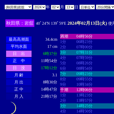
年
月
日
秋田県：岩舘
2024年02月13日(火)
40ﾟ24'N 139ﾟ59'E
使用
・・・・
・・・・・・・・
・
・・・・・・
・・・・・・
満潮
04時56分
最高高潮面
34.4cm
1分
06時23分
平均水面
17 cm
2分
07時00分
3分
07時31分
日 出
6時37分
4分
07時59分
正 中
11時54分
5分
08時26分
日 没
17時12分
6分
08時54分
7分
09時23分
月 齢
3.1
8分
09時55分
月 出
8時30分
9分
10時34分
正 中
14時47分
干潮
12時06分
1分
13時23分
月 入
21時17分
2分
13時57分
3分
14時25分
4分
14時50分