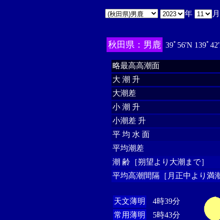
年
秋田県：男鹿
39ﾟ56'N 139ﾟ42
略最高高潮面
大 潮 升
大潮差
小 潮 升
小潮差 升
平 均 水 面
平均潮差
潮 齢［朔望より大潮まで］
平均高潮間隔［月正中より満潮
天文薄明
4時39分
常用薄明
5時43分