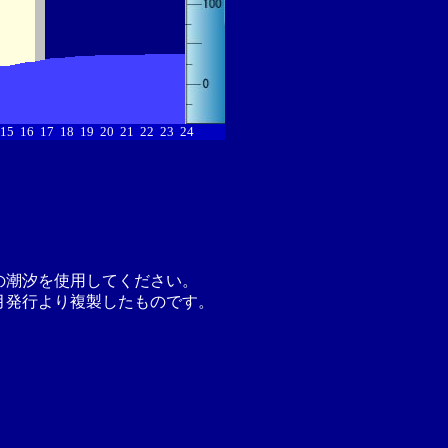
15
16
17
18
19
20
21
22
23
24
の潮汐を使用してください。
月発行より複製したものです。