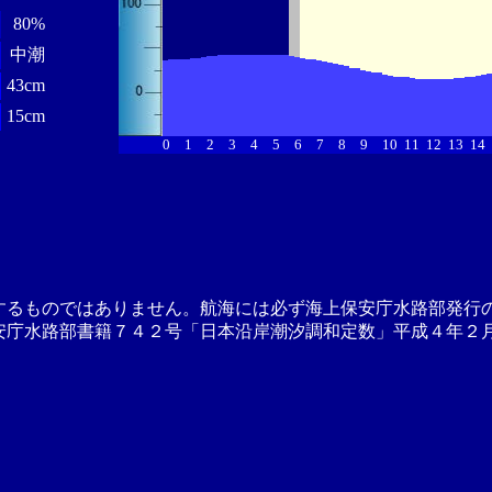
80%
中潮
43cm
15cm
0
1
2
3
4
5
6
7
8
9
10
11
12
13
14
するものではありません。航海には必ず海上保安庁水路部発行
安庁水路部書籍７４２号「日本沿岸潮汐調和定数」平成４年２