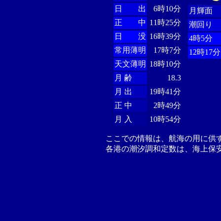
日 出
6時10分
月輝面
正 中
11時25分
潮回り
日 没
16時39分
4時5分
常用薄明
17時7分
12時17分
天文薄明
18時10分
月 齢
18.3
月 出
19時41分
正 中
2時49分
月 入
10時54分
ここでの情報は、航海の用に供
各港の潮汐調和定数は、海上保