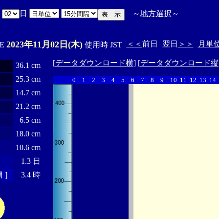
月
日
～
地方選択
～
2023年11月02日(木)
＜＜
前日
翌日
＞＞
月単
'E
使用時 JST
[
データダウンロード横
] [
データダウンロード縦
36.1 cm
25.3 cm
0
1
2
3
4
5
6
7
8
9
10
11
12
13
14
14.7 cm
21.2 cm
6.5 cm
18.0 cm
10.6 cm
1.3 日
 ］
3.4 時