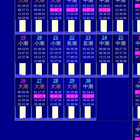
大潮
大潮
大潮
中潮
中潮
中潮
中潮
01:18
32
01:34
33
01:55
35
02:22
37
02:53
39
03:28
41
04:07
41
07:
08:27
15
09:02
11
09:40
9
10:22
8
11:07
8
11:56
10
12:49
12
14:
15:10
33
16:00
33
16:54
33
17:55
34
19:06
34
20:36
35
22:30
36
18:
20:28
26
20:54
27
21:18
29
21:41
31
22:01
33
22:20
35
22:59
36
23:
19
20
21
22
23
24
25
小潮
小潮
小潮
長潮
若潮
中潮
中潮
04:53
41
01:06
36
02:54
34
04:30
30
05:42
26
00:06
34
00:27
35
04:
13:47
15
05:51
40
07:19
37
09:37
35
11:43
34
06:38
20
07:27
16
12:
22:51
36
14:51
17
16:01
20
17:09
22
18:09
24
13:15
34
14:29
34
20:
.
.
23:09
36
23:27
35
23:46
35
.
.
18:59
26
19:39
28
.
26
27
28
29
30
大潮
大潮
大潮
大潮
中潮
00:50
36
01:17
37
01:46
39
02:19
40
02:54
41
07:
08:13
12
08:57
9
09:41
8
10:26
8
11:10
10
16:
15:33
34
16:34
34
17:37
34
18:49
34
20:41
34
18:
20:11
30
20:38
31
21:01
33
21:20
34
21:23
34
23:
04:
12: