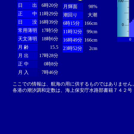
日 出
6時20分
月輝面
98%
正 中
11時29分
潮回り
大潮
日 没
16時39分
6時15分
166cm
常用薄明
17時5分
11時32分
99cm
天文薄明
18時6分
0
16時49分
166cm
月 齢
15.5
23時52分
2cm
月 出
17時28分
正 中
0時8分
月 入
7時46分
ここでの情報は、航海の用に供するものではありません
各港の潮汐調和定数は、海上保安庁水路部書籍７４２号