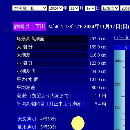
年
月
日
静岡県：下田
2024年11月17日(日)
34ﾟ40'N 138ﾟ57'E
[
データ
略最高高潮面
202.0 cm
大 潮 升
159.0 cm
0
大潮差
116.0 cm
小 潮 升
123.0 cm
小潮差 升
44.0 cm
平 均 水 面
101.0 cm
平均潮差
80.0 cm
潮 齢［朔望より大潮まで］
1.1 日
平均高潮間隔［月正中より満潮 ］
5.4 時
天文薄明
4時53分
常用薄明
5時53分