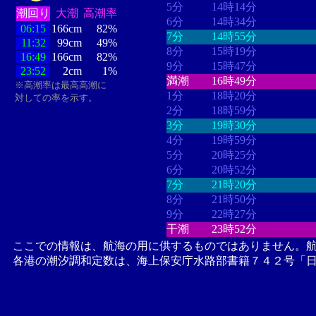
5分
14時14分
潮回り
大潮
高潮率
6分
14時34分
06:15
166cm
82%
7分
14時55分
11:32
99cm
49%
8分
15時19分
16:49
166cm
82%
9分
15時47分
23:52
2cm
1%
満潮
16時49分
※高潮率は最高高潮に
1分
18時20分
対しての率を示す。
2分
18時59分
3分
19時30分
4分
19時59分
5分
20時25分
6分
20時52分
7分
21時20分
8分
21時50分
9分
22時27分
干潮
23時52分
ここでの情報は、航海の用に供するものではありません。
各港の潮汐調和定数は、海上保安庁水路部書籍７４２号「