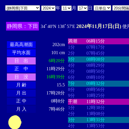
年
月
日
静岡県：下田
2024年11月17日(日)
34ﾟ40'N 138ﾟ57'E
使用
・・・・
・・・・・・・・
・
・・・・・・
・・・・・・
満潮
06時15分
最高高潮面
202cm
1分
07時17分
平均水面
101 cm
2分
07時45分
3分
08時08分
日 出
6時20分
4分
08時29分
正 中
11時29分
5分
08時50分
日 没
16時39分
6分
09時10分
7分
09時32分
月 齢
15.5
8分
09時56分
月 出
17時28分
9分
10時25分
正 中
0時8分
干潮
11時32分
1分
12時38分
月 入
7時46分
2分
13時08分
3分
13時31分
4分
13時53分