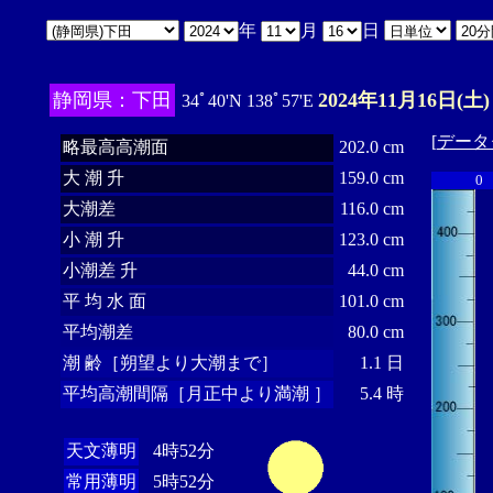
年
月
日
静岡県：下田
2024年11月16日(土)
34ﾟ40'N 138ﾟ57'E
[
データ
略最高高潮面
202.0 cm
大 潮 升
159.0 cm
0
大潮差
116.0 cm
小 潮 升
123.0 cm
小潮差 升
44.0 cm
平 均 水 面
101.0 cm
平均潮差
80.0 cm
潮 齢［朔望より大潮まで］
1.1 日
平均高潮間隔［月正中より満潮 ］
5.4 時
天文薄明
4時52分
常用薄明
5時52分