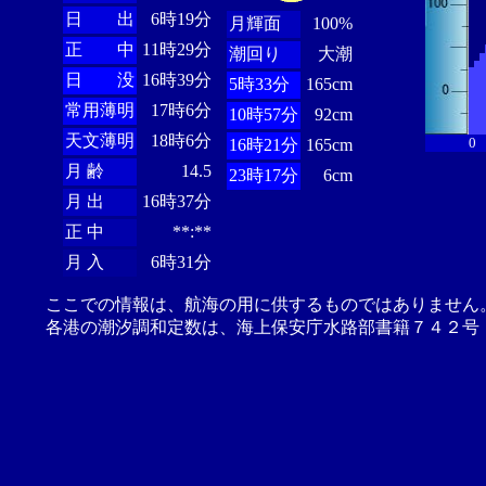
日 出
6時19分
月輝面
100%
正 中
11時29分
潮回り
大潮
日 没
16時39分
5時33分
165cm
常用薄明
17時6分
10時57分
92cm
天文薄明
18時6分
0
16時21分
165cm
月 齢
14.5
23時17分
6cm
月 出
16時37分
正 中
**:**
月 入
6時31分
ここでの情報は、航海の用に供するものではありません
各港の潮汐調和定数は、海上保安庁水路部書籍７４２号