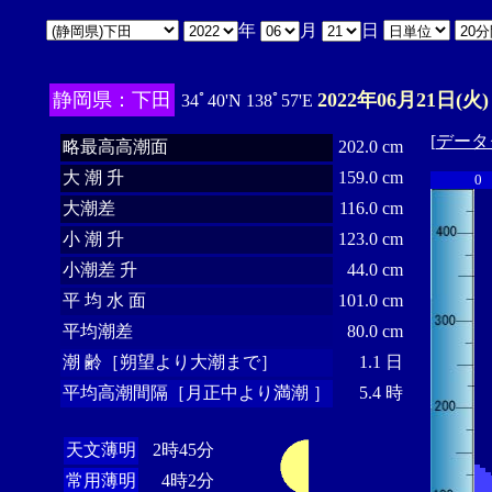
年
月
日
静岡県：下田
2022年06月21日(火)
34ﾟ40'N 138ﾟ57'E
[
データ
略最高高潮面
202.0 cm
大 潮 升
159.0 cm
0
大潮差
116.0 cm
小 潮 升
123.0 cm
小潮差 升
44.0 cm
平 均 水 面
101.0 cm
平均潮差
80.0 cm
潮 齢［朔望より大潮まで］
1.1 日
平均高潮間隔［月正中より満潮 ］
5.4 時
天文薄明
2時45分
常用薄明
4時2分