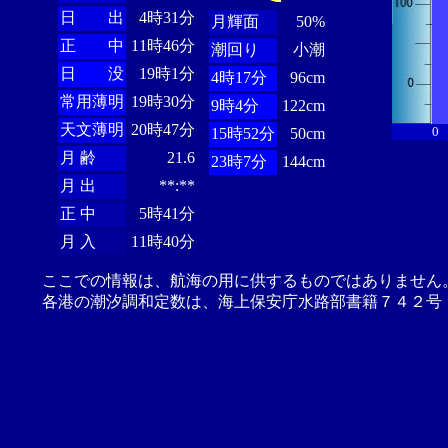
日 出
4時31分
月輝面
50%
正 中
11時46分
潮回り
小潮
日 没
19時1分
4時17分
96cm
常用薄明
19時30分
9時4分
122cm
天文薄明
20時47分
0
15時52分
50cm
月 齢
21.6
23時7分
144cm
月 出
**:**
正 中
5時41分
月 入
11時40分
ここでの情報は、航海の用に供するものではありません
各港の潮汐調和定数は、海上保安庁水路部書籍７４２号