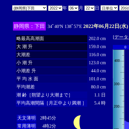
年
月
日
静岡県：下田
2022年06月22日(水)
34ﾟ40'N 138ﾟ57'E
[
データ
略最高高潮面
202.0 cm
大 潮 升
159.0 cm
0
大潮差
116.0 cm
小 潮 升
123.0 cm
小潮差 升
44.0 cm
平 均 水 面
101.0 cm
平均潮差
80.0 cm
潮 齢［朔望より大潮まで］
1.1 日
平均高潮間隔［月正中より満潮 ］
5.4 時
天文薄明
2時45分
常用薄明
4時2分