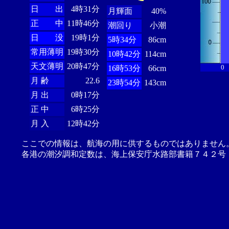
日 出
4時31分
月輝面
40%
正 中
11時46分
潮回り
小潮
日 没
19時1分
5時34分
86cm
常用薄明
19時30分
10時42分
114cm
天文薄明
20時47分
0
16時53分
66cm
月 齢
22.6
23時54分
143cm
月 出
0時17分
正 中
6時25分
月 入
12時42分
ここでの情報は、航海の用に供するものではありません
各港の潮汐調和定数は、海上保安庁水路部書籍７４２号