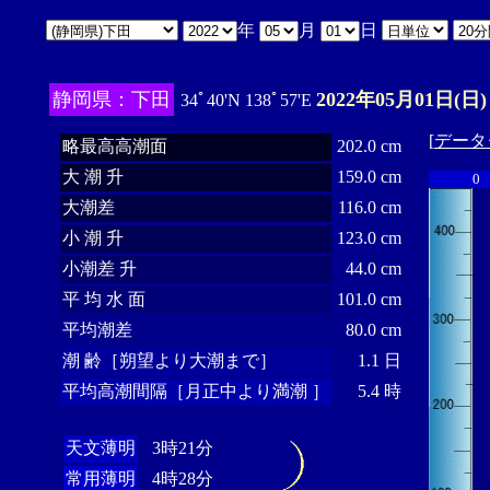
年
月
日
静岡県：下田
2022年05月01日(日)
34ﾟ40'N 138ﾟ57'E
[
データ
略最高高潮面
202.0 cm
大 潮 升
159.0 cm
0
大潮差
116.0 cm
小 潮 升
123.0 cm
小潮差 升
44.0 cm
平 均 水 面
101.0 cm
平均潮差
80.0 cm
潮 齢［朔望より大潮まで］
1.1 日
平均高潮間隔［月正中より満潮 ］
5.4 時
天文薄明
3時21分
常用薄明
4時28分