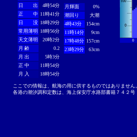
日 出
4時54分
月輝面
0%
正 中
11時41分
潮回り
大潮
日 没
18時29分
4時43分
154cm
常用薄明
18時56分
11時14分
9cm
天文薄明
20時2分
0
17時48分
157cm
月 齢
0.2
23時29分
63cm
月 出
5時3分
正 中
11時54分
月 入
18時54分
ここでの情報は、航海の用に供するものではありません
各港の潮汐調和定数は、海上保安庁水路部書籍７４２号