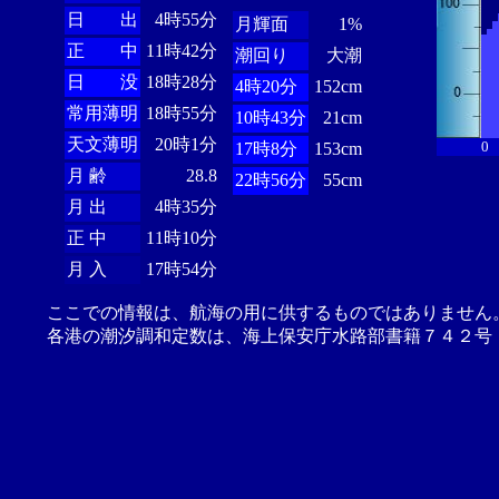
日 出
4時55分
月輝面
1%
正 中
11時42分
潮回り
大潮
日 没
18時28分
4時20分
152cm
常用薄明
18時55分
10時43分
21cm
天文薄明
20時1分
0
17時8分
153cm
月 齢
28.8
22時56分
55cm
月 出
4時35分
正 中
11時10分
月 入
17時54分
ここでの情報は、航海の用に供するものではありません
各港の潮汐調和定数は、海上保安庁水路部書籍７４２号