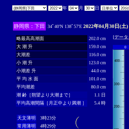
年
月
日
静岡県：下田
2022年04月30日(土)
34ﾟ40'N 138ﾟ57'E
[
データ
略最高高潮面
202.0 cm
大 潮 升
159.0 cm
0
大潮差
116.0 cm
小 潮 升
123.0 cm
小潮差 升
44.0 cm
平 均 水 面
101.0 cm
平均潮差
80.0 cm
潮 齢［朔望より大潮まで］
1.1 日
平均高潮間隔［月正中より満潮 ］
5.4 時
天文薄明
3時23分
常用薄明
4時29分