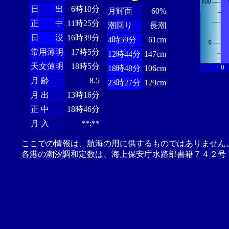
日 出
6時10分
月輝面
60%
正 中
11時25分
潮回り
長潮
日 没
16時39分
4時59分
61cm
常用薄明
17時5分
12時44分
147cm
天文薄明
18時5分
0
18時48分
106cm
月 齢
8.5
23時27分
129cm
月 出
13時16分
正 中
18時46分
月 入
**:**
ここでの情報は、航海の用に供するものではありません
各港の潮汐調和定数は、海上保安庁水路部書籍７４２号