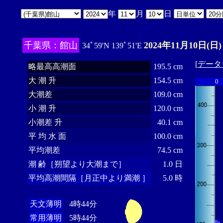
年
月
日
千葉県：館山
2024年11月10日(日)
34ﾟ59'N 139ﾟ51'E
[
データ
略最高高潮面
195.5 cm
大 潮 升
154.5 cm
0
大潮差
109.0 cm
小 潮 升
120.0 cm
小潮差 升
40.1 cm
平 均 水 面
100.0 cm
平均潮差
74.5 cm
潮 齢［朔望より大潮まで］
1.0 日
平均高潮間隔［月正中より満潮 ］
5.0 時
天文薄明
4時44分
常用薄明
5時44分