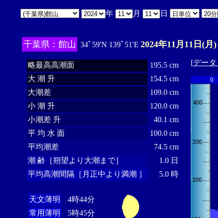
年
月
日
千葉県：館山
2024年11月11日(月)
34ﾟ59'N 139ﾟ51'E
[
データ
略最高高潮面
195.5 cm
大 潮 升
154.5 cm
0
大潮差
109.0 cm
小 潮 升
120.0 cm
小潮差 升
40.1 cm
平 均 水 面
100.0 cm
平均潮差
74.5 cm
潮 齢［朔望より大潮まで］
1.0 日
平均高潮間隔［月正中より満潮 ］
5.0 時
天文薄明
4時44分
常用薄明
5時45分