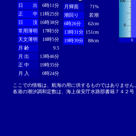
日 出
6時11分
月輝面
71%
正 中
11時25分
潮回り
若潮
日 没
16時38分
6時26分
62cm
常用薄明
17時5分
13時31分
151cm
天文薄明
18時5分
0
19時39分
88cm
月 齢
9.5
月 出
13時46分
正 中
19時35分
月 入
0時24分
ここでの情報は、航海の用に供するものではありません
各港の潮汐調和定数は、海上保安庁水路部書籍７４２号