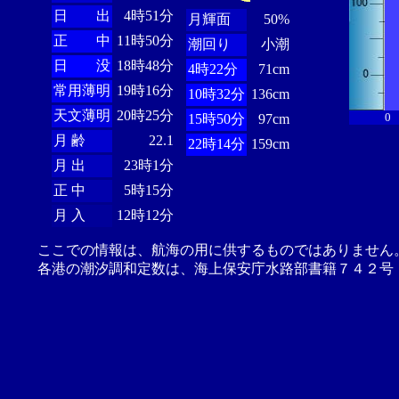
日 出
4時51分
月輝面
50%
正 中
11時50分
潮回り
小潮
日 没
18時48分
4時22分
71cm
常用薄明
19時16分
10時32分
136cm
天文薄明
20時25分
0
15時50分
97cm
月 齢
22.1
22時14分
159cm
月 出
23時1分
正 中
5時15分
月 入
12時12分
ここでの情報は、航海の用に供するものではありません
各港の潮汐調和定数は、海上保安庁水路部書籍７４２号