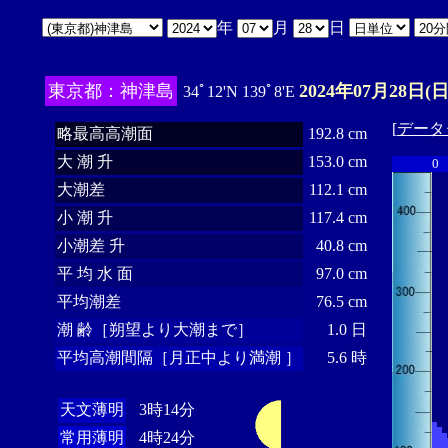
年
月
日
東京都：神津島
2024年07月28日(日
34ﾟ12'N 139ﾟ8'E
[
データ
略最高高潮面
192.8 cm
大 潮 升
153.0 cm
0
大潮差
112.1 cm
小 潮 升
117.4 cm
小潮差 升
40.8 cm
平 均 水 面
97.0 cm
平均潮差
76.5 cm
潮 齢［朔望より大潮まで］
1.0 日
平均高潮間隔［月正中より満潮 ］
5.6 時
天文薄明
3時14分
常用薄明
4時24分