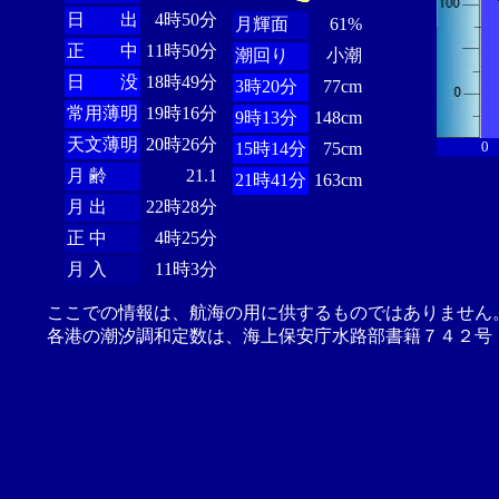
日 出
4時50分
月輝面
61%
正 中
11時50分
潮回り
小潮
日 没
18時49分
3時20分
77cm
常用薄明
19時16分
9時13分
148cm
天文薄明
20時26分
0
15時14分
75cm
月 齢
21.1
21時41分
163cm
月 出
22時28分
正 中
4時25分
月 入
11時3分
ここでの情報は、航海の用に供するものではありません
各港の潮汐調和定数は、海上保安庁水路部書籍７４２号