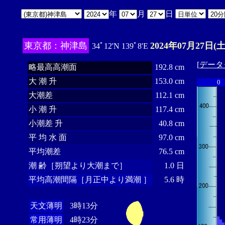
年
月
日
東京都：神津島
2024年07月27日(土
34ﾟ12'N 139ﾟ8'E
[
データ
略最高高潮面
192.8 cm
大 潮 升
153.0 cm
0
大潮差
112.1 cm
小 潮 升
117.4 cm
小潮差 升
40.8 cm
平 均 水 面
97.0 cm
平均潮差
76.5 cm
潮 齢［朔望より大潮まで］
1.0 日
平均高潮間隔［月正中より満潮 ］
5.6 時
天文薄明
3時13分
常用薄明
4時23分