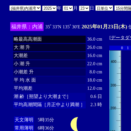
年
月
日
福井県：内浦
2025年01月23日(木)
35ﾟ33'N 135ﾟ30'E
使
[
データダ
略最高高潮面
36.0 cm
大 潮 升
26.0 cm
0
1
大潮差
16.0 cm
小 潮 升
22.0 cm
小潮差 升
8.0 cm
平 均 水 面
18.0 cm
平均潮差
12.0 cm
潮 齢［朔望より大潮まで］
0.6 日
平均高潮間隔［月正中より満潮 ］
2.3 時
天文薄明
5時35分
常用薄明
6時36分