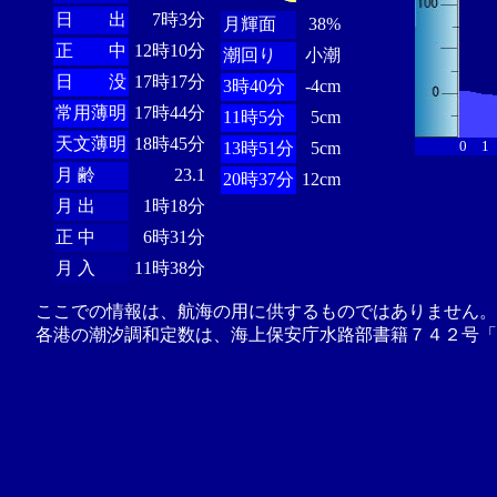
日 出
7時3分
月輝面
38%
正 中
12時10分
潮回り
小潮
日 没
17時17分
3時40分
-4cm
常用薄明
17時44分
11時5分
5cm
天文薄明
18時45分
0
1
13時51分
5cm
月 齢
23.1
20時37分
12cm
月 出
1時18分
正 中
6時31分
月 入
11時38分
ここでの情報は、航海の用に供するものではありません。
各港の潮汐調和定数は、海上保安庁水路部書籍７４２号「