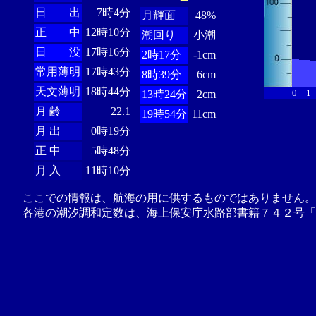
日 出
7時4分
月輝面
48%
正 中
12時10分
潮回り
小潮
日 没
17時16分
2時17分
-1cm
常用薄明
17時43分
8時39分
6cm
天文薄明
18時44分
0
1
13時24分
2cm
月 齢
22.1
19時54分
11cm
月 出
0時19分
正 中
5時48分
月 入
11時10分
ここでの情報は、航海の用に供するものではありません。
各港の潮汐調和定数は、海上保安庁水路部書籍７４２号「