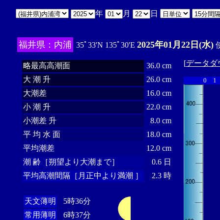
年
月
日
福井県：内浦
2025年01月22日(水)
35ﾟ33'N 135ﾟ30'E
使
[
データダ
略最高高潮面
36.0 cm
大 潮 升
26.0 cm
0
1
大潮差
16.0 cm
小 潮 升
22.0 cm
小潮差 升
8.0 cm
平 均 水 面
18.0 cm
平均潮差
12.0 cm
潮 齢［朔望より大潮まで］
0.6 日
平均高潮間隔［月正中より満潮 ］
2.3 時
天文薄明
5時36分
常用薄明
6時37分