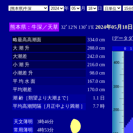
年
月
日
熊本県：牛深／天草
2024年05月18日
32ﾟ12'N 130ﾟ1'E
[
データダ
略最高高潮面
334.0 cm
大 潮 升
288.0 cm
0
1
大潮差
242.0 cm
小 潮 升
216.0 cm
小潮差 升
98.0 cm
平 均 水 面
167.0 cm
平均潮差
170.0 cm
潮 齢［朔望より大潮まで］
1.1 日
平均高潮間隔［月正中より満潮 ］
7.7 時
天文薄明
3時46分
常用薄明
4時53分