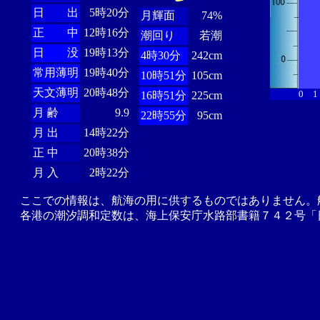
日 出
5時20分
月輝面
74%
正 中
12時16分
潮回り
若潮
日 没
19時13分
4時30分
242cm
常用薄明
19時40分
10時51分
105cm
天文薄明
20時48分
0
1
16時51分
225cm
月 齢
9.9
22時55分
95cm
月 出
14時22分
正 中
20時38分
月 入
2時22分
ここでの情報は、航海の用に供するものではありません。
各港の潮汐調和定数は、海上保安庁水路部書籍７４２号「