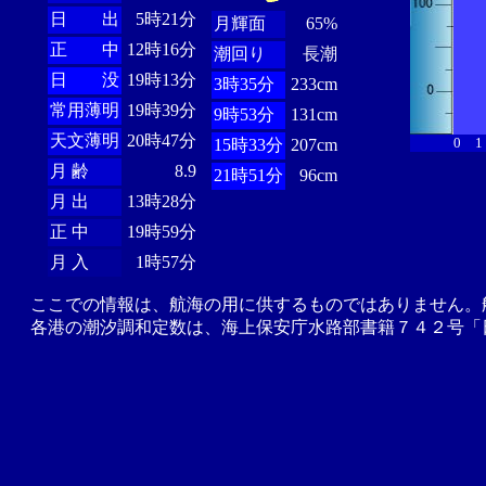
日 出
5時21分
月輝面
65%
正 中
12時16分
潮回り
長潮
日 没
19時13分
3時35分
233cm
常用薄明
19時39分
9時53分
131cm
天文薄明
20時47分
0
1
15時33分
207cm
月 齢
8.9
21時51分
96cm
月 出
13時28分
正 中
19時59分
月 入
1時57分
ここでの情報は、航海の用に供するものではありません。
各港の潮汐調和定数は、海上保安庁水路部書籍７４２号「