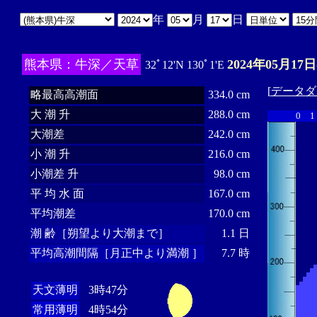
年
月
日
熊本県：牛深／天草
2024年05月17日
32ﾟ12'N 130ﾟ1'E
[
データダ
略最高高潮面
334.0 cm
大 潮 升
288.0 cm
0
1
大潮差
242.0 cm
小 潮 升
216.0 cm
小潮差 升
98.0 cm
平 均 水 面
167.0 cm
平均潮差
170.0 cm
潮 齢［朔望より大潮まで］
1.1 日
平均高潮間隔［月正中より満潮 ］
7.7 時
天文薄明
3時47分
常用薄明
4時54分