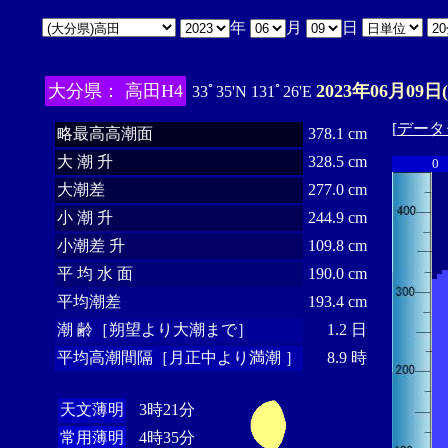
年
月
日
大分県： 高田H4
2023年06月09日
33ﾟ35'N 131ﾟ26'E
[
データ
略最高高潮面
378.1 cm
大 潮 升
328.5 cm
0
大潮差
277.0 cm
小 潮 升
244.9 cm
小潮差 升
109.8 cm
平 均 水 面
190.0 cm
平均潮差
193.4 cm
潮 齢［朔望より大潮まで］
1.2 日
平均高潮間隔［月正中より満潮 ］
8.9 時
天文薄明
3時21分
常用薄明
4時35分