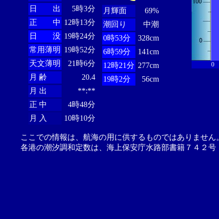
日 出
5時3分
月輝面
69%
正 中
12時13分
潮回り
中潮
日 没
19時24分
0時53分
328cm
常用薄明
19時52分
6時59分
141cm
天文薄明
21時6分
0
12時21分
277cm
月 齢
20.4
19時2分
56cm
月 出
**:**
正 中
4時48分
月 入
10時10分
ここでの情報は、航海の用に供するものではありません
各港の潮汐調和定数は、海上保安庁水路部書籍７４２号